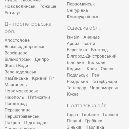
Луцьк
Любомль
Первомайськ
Нововолинськ
Рожище
Снігурівка
Устилуг
Южноукраїнськ
Дніпропетровська
Одеська обл.
обл.
Ізмаїл
Ананьїв
Апостолове
Арциз
Балта
Верхньодніпровськ
Березівка
Болград
Верхівцеве
Білгород-Дністровський
Вільногірськ
Дніпро
Біляївка
Вилкове
Жовті Води
Кодима
Кілія
Одеса
Зеленодольськ
Подільськ
Рені
Кам’янське
Кривий Ріг
Роздільна
Татарбунари
Марганець
Теплодар
Чорноморськ
Новомосковськ
Южне
Нікополь
П'ятихатки
Павлоград
Полтавська обл.
Перещепине
Гадяч
Глобине
Горішні
Першотравенськ
Плавні
Гребінка
Покров
Підгородне
Зіньків
Карлівка