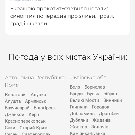
Україною прокотиться хвиля негоди:
синоптик попередив про зливи, грози,
град і шквали
Погода у всіх містах України:
Автономна Республіка
Львівська обл.
Крим
Белз
Борислав
Броди
Буськ
Бібрка
Євпаторія
Алупка
Великі Мости
Винники
Алушта
Армянськ
Глиняни
Городок
Бахчисарай
Білогірськ
Добромиль
Дрогобич
Джанкой
Керч
Дубляни
Жидачів
Красноперекопськ
Жовква
Золочів
Саки
Старий Крим
Кам'янка-Бузька
Судак
Сімферополь