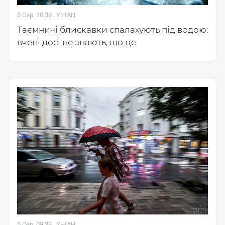
5 Сер. 10:38 .
УНІАН
Таємничі блискавки спалахують під водою:
вчені досі не знають, що це
5 Сер. 09:39 .
УНІАН