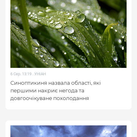
6 Сер. 13:19 .
УНІАН
Синоптикиня назвала області, які
першими накриє негода та
довгоочікуване похолодання