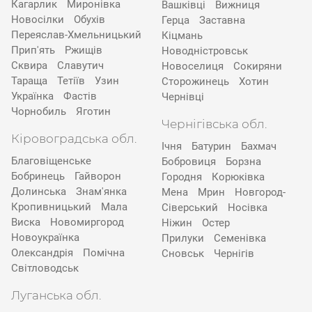
Кагарлик
Миронівка
Вашківці
Вижниця
Новосілки
Обухів
Герца
Заставна
Переяслав-Хмельницький
Кіцмань
Прип'ять
Ржищів
Новодністровськ
Сквира
Славутич
Новоселиця
Сокиряни
Тараща
Тетіїв
Узин
Сторожинець
Хотин
Українка
Фастів
Чернівці
Чорнобиль
Яготин
Чернігівська обл.
Кіровоградська обл.
Ічня
Батурин
Бахмач
Благовіщенське
Бобровиця
Борзна
Бобринець
Гайворон
Городня
Корюківка
Долинська
Знам'янка
Мена
Мрин
Новгород-
Кропивницький
Мала
Сіверський
Носівка
Виска
Новомиргород
Ніжин
Остер
Новоукраїнка
Прилуки
Семенівка
Олександрія
Помічна
Сновськ
Чернігів
Світловодськ
Луганська обл.