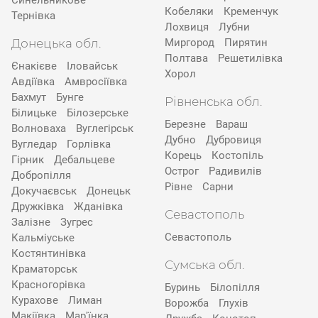
Синельникове
Кобеляки
Кременчук
Тернівка
Лохвиця
Лубни
Донецька обл.
Миргород
Пирятин
Полтава
Решетилівка
Єнакієве
Іловайськ
Хорол
Авдіївка
Амвросіївка
Бахмут
Бунге
Рівненська обл.
Білицьке
Білозерське
Березне
Вараш
Волноваха
Вуглегірськ
Дубно
Дубровиця
Вугледар
Горлівка
Корець
Костопіль
Гірник
Дебальцеве
Острог
Радивилів
Добропілля
Рівне
Сарни
Докучаєвськ
Донецьк
Дружківка
Жданівка
Севастополь
Залізне
Зугрес
Севастополь
Кальміуське
Костянтинівка
Сумська обл.
Краматорськ
Красногорівка
Буринь
Білопілля
Курахове
Лиман
Ворожба
Глухів
Макіївка
Мар'їнка