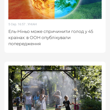
5 Сер. 16:57 .
УНІАН
Ель-Ніньо може спричинити голод у 45
країнах: в ООН опублікували
попередження