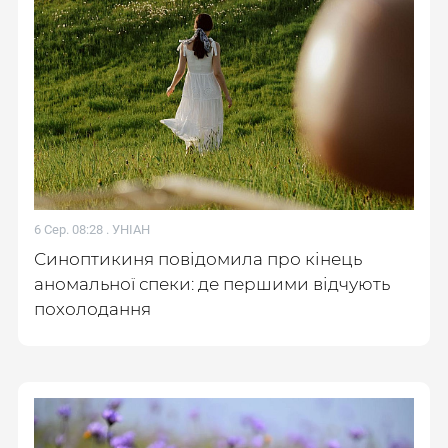
6 Сер. 08:28 .
УНІАН
Синоптикиня повідомила про кінець
аномальної спеки: де першими відчують
похолодання