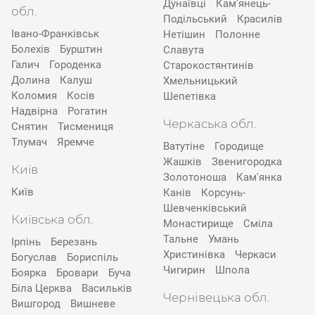
Дунаївці
Кам'янець-
обл.
Подільський
Красилів
Івано-Франківськ
Нетішин
Полонне
Болехів
Бурштин
Славута
Галич
Городенка
Старокостянтинів
Долина
Калуш
Хмельницький
Коломия
Косів
Шепетівка
Надвірна
Рогатин
Черкаська обл.
Снятин
Тисмениця
Тлумач
Яремче
Ватутіне
Городище
Жашків
Звенигородка
Київ
Золотоноша
Кам'янка
Київ
Канів
Корсунь-
Шевченківський
Київська обл.
Монастирище
Сміла
Тальне
Умань
Ірпінь
Березань
Христинівка
Черкаси
Богуслав
Бориспіль
Чигирин
Шпола
Боярка
Бровари
Буча
Біла Церква
Васильків
Чернівецька обл.
Вишгород
Вишневе