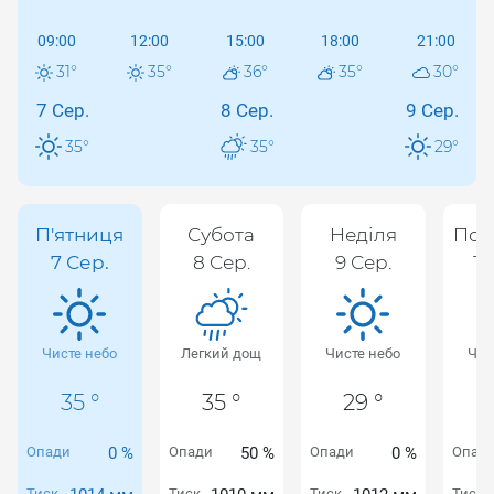
09:00
12:00
15:00
18:00
21:00
31
°
35
°
36
°
35
°
30
°
7 Сер.
8 Сер.
9 Сер.
35
°
35
°
29
°
П'ятниця
Субота
Неділя
Пон
7 Сер.
8 Сер.
9 Сер.
10
Чисте небо
Легкий дощ
Чисте небо
Чис
35 °
35 °
29 °
Опади
0 %
Опади
50 %
Опади
0 %
Опад
Тиск
Тиск
Тиск
Тиск