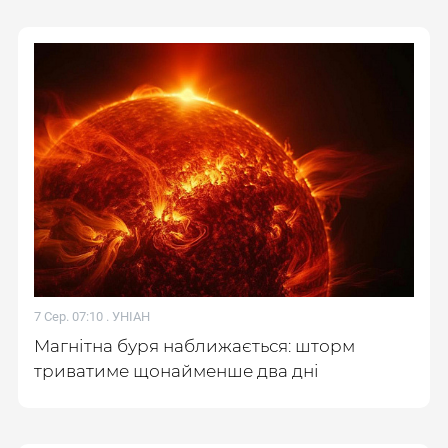
7 Сер. 07:10 .
УНІАН
Магнітна буря наближається: шторм
триватиме щонайменше два дні