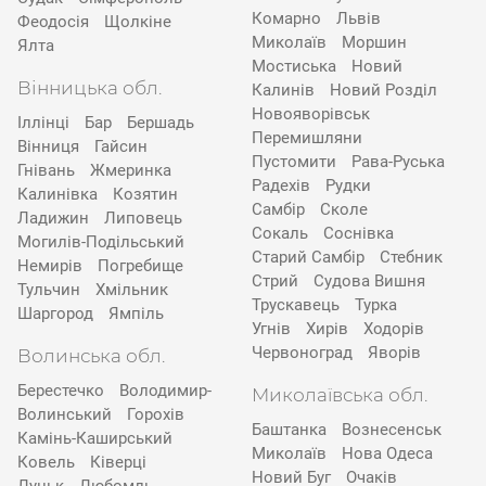
Комарно
Львів
Феодосія
Щолкіне
Миколаїв
Моршин
Ялта
Мостиська
Новий
Вінницька обл.
Калинів
Новий Розділ
Новояворівськ
Іллінці
Бар
Бершадь
Перемишляни
Вінниця
Гайсин
Пустомити
Рава-Руська
Гнівань
Жмеринка
Радехів
Рудки
Калинівка
Козятин
Самбір
Сколе
Ладижин
Липовець
Сокаль
Соснівка
Могилів-Подільський
Старий Самбір
Стебник
Немирів
Погребище
Стрий
Судова Вишня
Тульчин
Хмільник
Трускавець
Турка
Шаргород
Ямпіль
Угнів
Хирів
Ходорів
Червоноград
Яворів
Волинська обл.
Берестечко
Володимир-
Миколаївська обл.
Волинський
Горохів
Баштанка
Вознесенськ
Камінь-Каширський
Миколаїв
Нова Одеса
Ковель
Ківерці
Новий Буг
Очаків