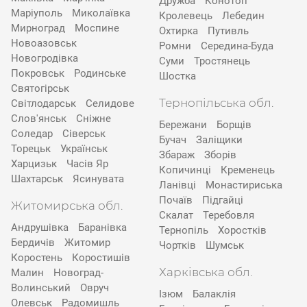
Дружба
Конотоп
Маріуполь
Миколаївка
Кролевець
Лебедин
Мирноград
Моспине
Охтирка
Путивль
Новоазовськ
Ромни
Середина-Буда
Новогродівка
Суми
Тростянець
Покровськ
Родинське
Шостка
Святогірськ
Тернопільська обл.
Світлодарськ
Селидове
Слов'янськ
Сніжне
Бережани
Борщів
Соледар
Сіверськ
Бучач
Заліщики
Торецьк
Українськ
Збараж
Зборів
Харцизьк
Часів Яр
Копичинці
Кременець
Шахтарськ
Ясинувата
Ланівці
Монастириська
Почаїв
Підгайці
Житомирська обл.
Скалат
Теребовля
Андрушівка
Баранівка
Тернопіль
Хоростків
Бердичів
Житомир
Чортків
Шумськ
Коростень
Коростишів
Харківська обл.
Малин
Новоград-
Волинський
Овруч
Ізюм
Балаклія
Олевськ
Радомишль