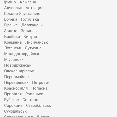
Ірміно
Алмазна
Алчевськ
Антрацит
Боково-Хрустальне
Брянка
Голубівка
Гірське
Довжанськ
Золоте
Зоринськ
Кадіївка
Кипуче
Кремінна
Лисичанськ
Луганськ
Лутугине
Молодогвардійськ
Міусинськ
Новодружеськ
Олександрівськ
Первомайськ
Перевальськ
Петрово-
Красносілля
Попасна
Привілля
Ровеньки
Рубіжне
Сватове
Сорокине
Старобільськ
Суходільськ