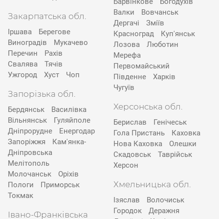
Барвінкове
Богодухів
Валки
Вовчанськ
Закарпатська обл.
Дергачі
Зміїв
Іршава
Берегове
Красноград
Куп'янськ
Виноградів
Мукачево
Лозова
Люботин
Перечин
Рахів
Мерефа
Свалява
Тячів
Первомайський
Ужгород
Хуст
Чоп
Південне
Харків
Чугуїв
Запорізька обл.
Херсонська обл.
Бердянськ
Василівка
Вільнянськ
Гуляйполе
Берислав
Генічеськ
Дніпрорудне
Енергодар
Гола Пристань
Каховка
Запоріжжя
Кам'янка-
Нова Каховка
Олешки
Дніпровська
Скадовськ
Таврійськ
Мелітополь
Херсон
Молочанськ
Оріхів
Хмельницька обл.
Пологи
Приморськ
Токмак
Ізяслав
Волочиськ
Городок
Деражня
Івано-Франківська