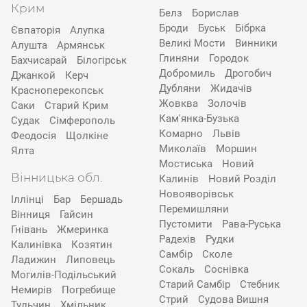
Крим
Белз
Борислав
Броди
Буськ
Бібрка
Євпаторія
Алупка
Великі Мости
Винники
Алушта
Армянськ
Глиняни
Городок
Бахчисарай
Білогірськ
Добромиль
Дрогобич
Джанкой
Керч
Дубляни
Жидачів
Красноперекопськ
Жовква
Золочів
Саки
Старий Крим
Кам'янка-Бузька
Судак
Сімферополь
Комарно
Львів
Феодосія
Щолкіне
Миколаїв
Моршин
Ялта
Мостиська
Новий
Вінницька обл.
Калинів
Новий Розділ
Новояворівськ
Іллінці
Бар
Бершадь
Перемишляни
Вінниця
Гайсин
Пустомити
Рава-Руська
Гнівань
Жмеринка
Радехів
Рудки
Калинівка
Козятин
Самбір
Сколе
Ладижин
Липовець
Сокаль
Соснівка
Могилів-Подільський
Старий Самбір
Стебник
Немирів
Погребище
Стрий
Судова Вишня
Тульчин
Хмільник