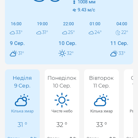
1008
мм
9.43
м/с
16:00
19:00
22:00
01:00
04:00
33
°
31
°
25
°
24
°
22
°
9 Сер.
10 Сер.
11 Сер.
31
°
32
°
33
°
Неділя
Понеділок
Вівторок
Се
9 Сер.
10 Сер.
11 Сер.
12
Кілька хмар
Чисте небо
Кілька хмар
Рван
31 °
32 °
33 °