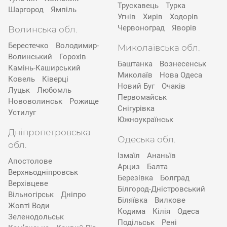
Трускавець
Турка
Шаргород
Ямпіль
Угнів
Хирів
Ходорів
Червоноград
Яворів
Волинська обл.
Берестечко
Володимир-
Миколаївська обл.
Волинський
Горохів
Баштанка
Вознесенськ
Камінь-Каширський
Миколаїв
Нова Одеса
Ковель
Ківерці
Новий Буг
Очаків
Луцьк
Любомль
Первомайськ
Нововолинськ
Рожище
Снігурівка
Устилуг
Южноукраїнськ
Дніпропетровська
Одеська обл.
обл.
Ізмаїл
Ананьїв
Апостолове
Арциз
Балта
Верхньодніпровськ
Березівка
Болград
Верхівцеве
Білгород-Дністровський
Вільногірськ
Дніпро
Біляївка
Вилкове
Жовті Води
Кодима
Кілія
Одеса
Зеленодольськ
Подільськ
Рені