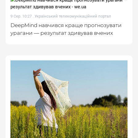
9 Сер. 10:27 .
Український телекомунікаційний портал
DeepMind навчився краще прогнозувати
урагани — результат здивував вчених