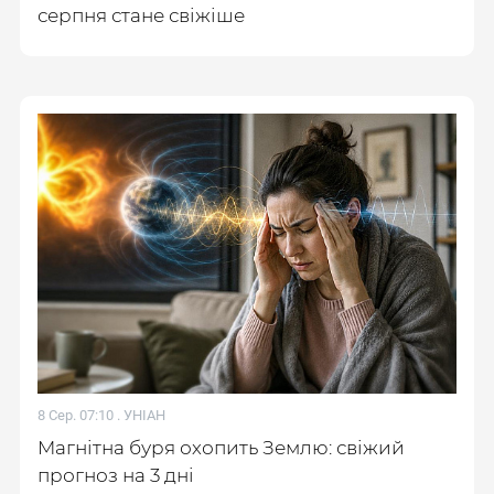
серпня стане свіжіше
8 Сер. 07:10 .
УНІАН
Магнітна буря охопить Землю: свіжий
прогноз на 3 дні