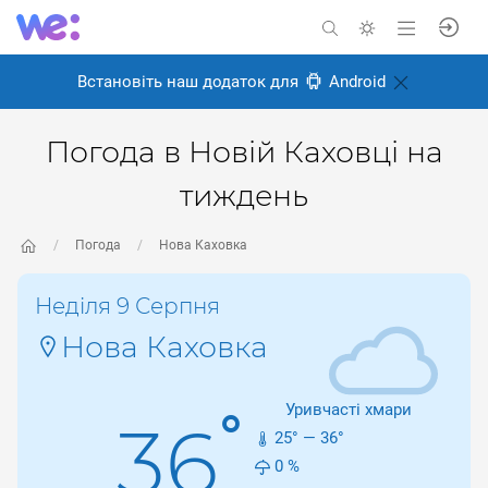
Встановіть наш додаток для
Android
Погода в Новій Каховці на
тиждень
Погода
Нова Каховка
Неділя 9 Серпня
Нова Каховка
Уривчасті хмари
°
36
25
° —
36
°
0
%