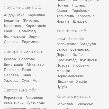
Ланівці
Монастириська
Почаїв
Підгайці
Житомирська обл.
Скалат
Теребовля
Андрушівка
Баранівка
Тернопіль
Хоростків
Бердичів
Житомир
Чортків
Шумськ
Коростень
Коростишів
Харківська обл.
Малин
Новоград-
Волинський
Овруч
Ізюм
Балаклія
Олевськ
Радомишль
Барвінкове
Богодухів
Валки
Вовчанськ
Закарпатська обл.
Дергачі
Зміїв
Іршава
Берегове
Красноград
Куп'янськ
Виноградів
Мукачево
Лозова
Люботин
Перечин
Рахів
Мерефа
Свалява
Тячів
Первомайський
Ужгород
Хуст
Чоп
Південне
Харків
Чугуїв
Запорізька обл.
Херсонська обл.
Бердянськ
Василівка
Вільнянськ
Гуляйполе
Берислав
Генічеськ
Дніпрорудне
Енергодар