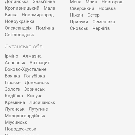
Долинська
Знам'янка
Мена
Мрин
Новгород-
Кропивницький
Мала
Сіверський
Носівка
Виска
Новомиргород
Ніжин
Остер
Новоукраїнка
Прилуки
Семенівка
Олександрія
Помічна
Сновськ
Чернігів
Світловодськ
Луганська обл.
Ірміно
Алмазна
Алчевськ
Антрацит
Боково-Хрустальне
Брянка
Голубівка
Гірське
Довжанськ
Золоте
Зоринськ
Кадіївка
Кипуче
Кремінна
Лисичанськ
Луганськ
Лутугине
Молодогвардійськ
Міусинськ
Новодружеськ