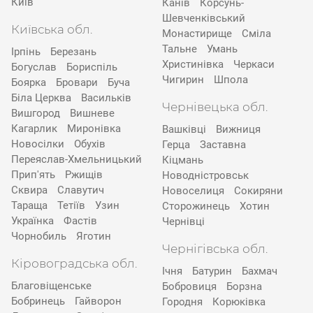
Київ
Канів
Корсунь-
Шевченківський
Київська обл.
Монастирище
Сміла
Тальне
Умань
Ірпінь
Березань
Христинівка
Черкаси
Богуслав
Бориспіль
Чигирин
Шпола
Боярка
Бровари
Буча
Біла Церква
Васильків
Чернівецька обл.
Вишгород
Вишневе
Кагарлик
Миронівка
Вашківці
Вижниця
Новосілки
Обухів
Герца
Заставна
Переяслав-Хмельницький
Кіцмань
Прип'ять
Ржищів
Новодністровськ
Сквира
Славутич
Новоселиця
Сокиряни
Тараща
Тетіїв
Узин
Сторожинець
Хотин
Українка
Фастів
Чернівці
Чорнобиль
Яготин
Чернігівська обл.
Кіровоградська обл.
Ічня
Батурин
Бахмач
Благовіщенське
Бобровиця
Борзна
Бобринець
Гайворон
Городня
Корюківка