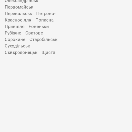
Олександрівськ
Первомайськ
Перевальськ
Петрово-
Красносілля
Попасна
Привілля
Ровеньки
Рубіжне
Сватове
Сорокине
Старобільськ
Суходільськ
Сєвєродонецьк
Щастя