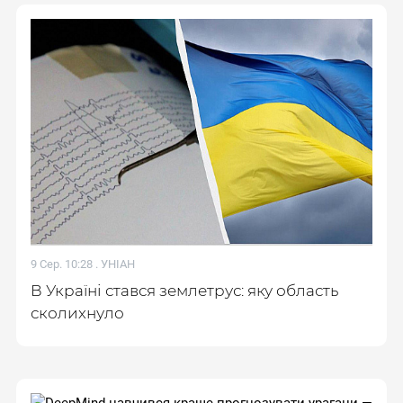
9 Сер. 10:28 .
УНІАН
В Україні стався землетрус: яку область
сколихнуло