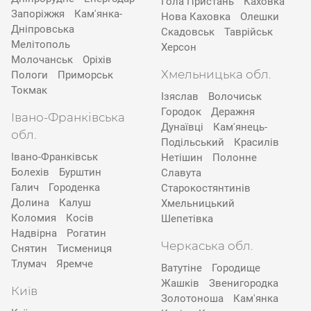
Гола Пристань
Каховка
Запоріжжя
Кам'янка-
Нова Каховка
Олешки
Дніпровська
Скадовськ
Таврійськ
Мелітополь
Херсон
Молочанськ
Оріхів
Хмельницька обл.
Пологи
Приморськ
Токмак
Ізяслав
Волочиськ
Городок
Деражня
Івано-Франківська
Дунаївці
Кам'янець-
обл.
Подільський
Красилів
Івано-Франківськ
Нетішин
Полонне
Болехів
Бурштин
Славута
Галич
Городенка
Старокостянтинів
Долина
Калуш
Хмельницький
Коломия
Косів
Шепетівка
Надвірна
Рогатин
Черкаська обл.
Снятин
Тисмениця
Тлумач
Яремче
Ватутіне
Городище
Жашків
Звенигородка
Київ
Золотоноша
Кам'янка