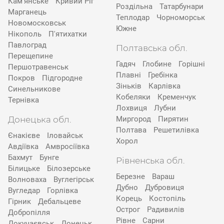
Кам’янське
Кривий Ріг
Роздільна
Татарбунари
Марганець
Теплодар
Чорноморськ
Новомосковськ
Южне
Нікополь
П'ятихатки
Павлоград
Полтавська обл.
Перещепине
Гадяч
Глобине
Горішні
Першотравенськ
Плавні
Гребінка
Покров
Підгородне
Зіньків
Карлівка
Синельникове
Кобеляки
Кременчук
Тернівка
Лохвиця
Лубни
Донецька обл.
Миргород
Пирятин
Полтава
Решетилівка
Єнакієве
Іловайськ
Хорол
Авдіївка
Амвросіївка
Бахмут
Бунге
Рівненська обл.
Білицьке
Білозерське
Березне
Вараш
Волноваха
Вуглегірськ
Дубно
Дубровиця
Вугледар
Горлівка
Корець
Костопіль
Гірник
Дебальцеве
Острог
Радивилів
Добропілля
Рівне
Сарни
Докучаєвськ
Донецьк