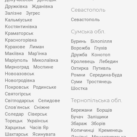
Дружківка
Жданівка
Севастополь
Залізне
Зугрес
Севастополь
Кальміуське
Костянтинівка
Сумська обл.
Краматорськ
Красногорівка
Буринь
Білопілля
Курахове
Лиман
Ворожба
Глухів
Макіївка
Мар'їнка
Дружба
Конотоп
Маріуполь
Миколаївка
Кролевець
Лебедин
Мирноград
Моспине
Охтирка
Путивль
Новоазовськ
Ромни
Середина-Буда
Новогродівка
Суми
Тростянець
Покровськ
Родинське
Шостка
Святогірськ
Тернопільська обл.
Світлодарськ
Селидове
Слов'янськ
Сніжне
Бережани
Борщів
Соледар
Сіверськ
Бучач
Заліщики
Торецьк
Українськ
Збараж
Зборів
Харцизьк
Часів Яр
Копичинці
Кременець
Шахтарськ
Ясинувата