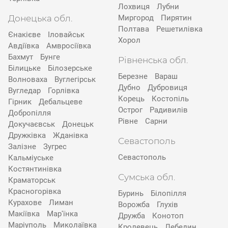
Лохвиця
Лубни
Донецька обл.
Миргород
Пирятин
Полтава
Решетилівка
Єнакієве
Іловайськ
Хорол
Авдіївка
Амвросіївка
Бахмут
Бунге
Рівненська обл.
Білицьке
Білозерське
Березне
Вараш
Волноваха
Вуглегірськ
Дубно
Дубровиця
Вугледар
Горлівка
Корець
Костопіль
Гірник
Дебальцеве
Острог
Радивилів
Добропілля
Рівне
Сарни
Докучаєвськ
Донецьк
Дружківка
Жданівка
Севастополь
Залізне
Зугрес
Севастополь
Кальміуське
Костянтинівка
Сумська обл.
Краматорськ
Красногорівка
Буринь
Білопілля
Курахове
Лиман
Ворожба
Глухів
Макіївка
Мар'їнка
Дружба
Конотоп
Маріуполь
Миколаївка
Кролевець
Лебедин