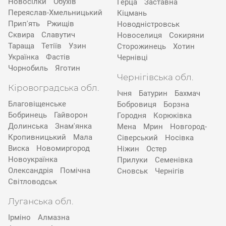
Новосілки
Обухів
Герца
Заставна
Переяслав-Хмельницький
Кіцмань
Прип'ять
Ржищів
Новодністровськ
Сквира
Славутич
Новоселиця
Сокиряни
Тараща
Тетіїв
Узин
Сторожинець
Хотин
Українка
Фастів
Чернівці
Чорнобиль
Яготин
Чернігівська обл.
Кіровоградська обл.
Ічня
Батурин
Бахмач
Благовіщенське
Бобровиця
Борзна
Бобринець
Гайворон
Городня
Корюківка
Долинська
Знам'янка
Мена
Мрин
Новгород-
Кропивницький
Мала
Сіверський
Носівка
Виска
Новомиргород
Ніжин
Остер
Новоукраїнка
Прилуки
Семенівка
Олександрія
Помічна
Сновськ
Чернігів
Світловодськ
Луганська обл.
Ірміно
Алмазна