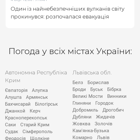
Один із найнебезпечніших вулканів світу
прокинувся: розпочалася евакуація
Погода у всіх містах України:
Автономна Республіка
Львівська обл.
Крим
Белз
Борислав
Броди
Буськ
Бібрка
Євпаторія
Алупка
Великі Мости
Винники
Алушта
Армянськ
Глиняни
Городок
Бахчисарай
Білогірськ
Добромиль
Дрогобич
Джанкой
Керч
Дубляни
Жидачів
Красноперекопськ
Жовква
Золочів
Саки
Старий Крим
Кам'янка-Бузька
Судак
Сімферополь
Комарно
Львів
Феодосія
Щолкіне