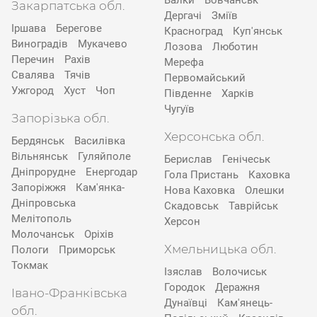
Валки
Вовчанськ
Закарпатська обл.
Дергачі
Зміїв
Іршава
Берегове
Красноград
Куп'янськ
Виноградів
Мукачево
Лозова
Люботин
Перечин
Рахів
Мерефа
Свалява
Тячів
Первомайський
Ужгород
Хуст
Чоп
Південне
Харків
Чугуїв
Запорізька обл.
Херсонська обл.
Бердянськ
Василівка
Вільнянськ
Гуляйполе
Берислав
Генічеськ
Дніпрорудне
Енергодар
Гола Пристань
Каховка
Запоріжжя
Кам'янка-
Нова Каховка
Олешки
Дніпровська
Скадовськ
Таврійськ
Мелітополь
Херсон
Молочанськ
Оріхів
Хмельницька обл.
Пологи
Приморськ
Токмак
Ізяслав
Волочиськ
Городок
Деражня
Івано-Франківська
Дунаївці
Кам'янець-
обл.