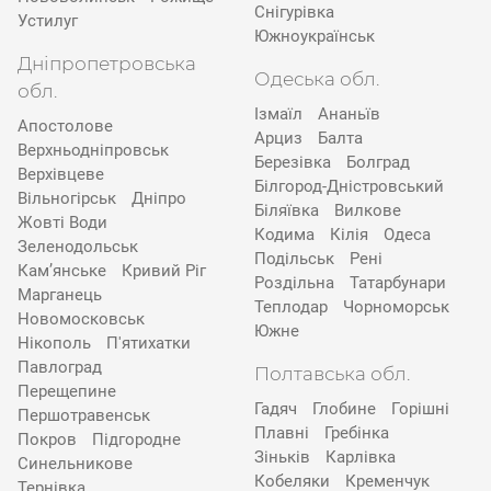
Снігурівка
Устилуг
Южноукраїнськ
Дніпропетровська
Одеська обл.
обл.
Ізмаїл
Ананьїв
Апостолове
Арциз
Балта
Верхньодніпровськ
Березівка
Болград
Верхівцеве
Білгород-Дністровський
Вільногірськ
Дніпро
Біляївка
Вилкове
Жовті Води
Кодима
Кілія
Одеса
Зеленодольськ
Подільськ
Рені
Кам’янське
Кривий Ріг
Роздільна
Татарбунари
Марганець
Теплодар
Чорноморськ
Новомосковськ
Южне
Нікополь
П'ятихатки
Павлоград
Полтавська обл.
Перещепине
Гадяч
Глобине
Горішні
Першотравенськ
Плавні
Гребінка
Покров
Підгородне
Зіньків
Карлівка
Синельникове
Кобеляки
Кременчук
Тернівка