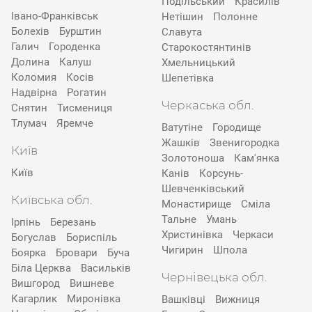
Подільський
Красилів
Івано-Франківськ
Нетішин
Полонне
Болехів
Бурштин
Славута
Галич
Городенка
Старокостянтинів
Долина
Калуш
Хмельницький
Коломия
Косів
Шепетівка
Надвірна
Рогатин
Черкаська обл.
Снятин
Тисмениця
Тлумач
Яремче
Ватутіне
Городище
Жашків
Звенигородка
Київ
Золотоноша
Кам'янка
Київ
Канів
Корсунь-
Шевченківський
Київська обл.
Монастирище
Сміла
Тальне
Умань
Ірпінь
Березань
Христинівка
Черкаси
Богуслав
Бориспіль
Чигирин
Шпола
Боярка
Бровари
Буча
Біла Церква
Васильків
Чернівецька обл.
Вишгород
Вишневе
Кагарлик
Миронівка
Вашківці
Вижниця