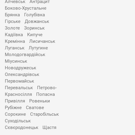
Алчевськ
Антрацит
Боково-Хрустальне
Брянка
Голубівка
Гірське
Довжанськ
Золоте
Зоринськ
Кадіївка
Кипуче
Кремінна
Лисичанськ
Луганськ
Лутугине
Молодогвардійськ
Міусинськ
Новодружеськ
Олександрівськ
Первомайськ
Перевальськ
Петрово-
Красносілля
Попасна
Привілля
Ровеньки
Рубіжне
Сватове
Сорокине
Старобільськ
Суходільськ
Сєвєродонецьк
Щастя