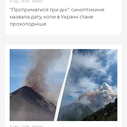
4 Сер. 13:24 .
УНІАН
"Протриматися три дні": синоптикиня
назвала дату, коли в Україні стане
прохолодніше
4 Сер. 12:06 .
УНІАН