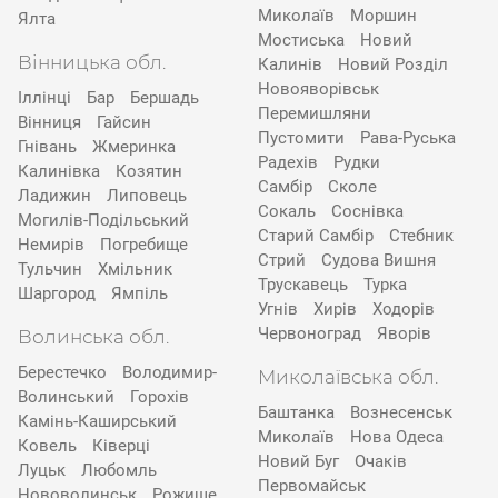
Миколаїв
Моршин
Ялта
Мостиська
Новий
Вінницька обл.
Калинів
Новий Розділ
Новояворівськ
Іллінці
Бар
Бершадь
Перемишляни
Вінниця
Гайсин
Пустомити
Рава-Руська
Гнівань
Жмеринка
Радехів
Рудки
Калинівка
Козятин
Самбір
Сколе
Ладижин
Липовець
Сокаль
Соснівка
Могилів-Подільський
Старий Самбір
Стебник
Немирів
Погребище
Стрий
Судова Вишня
Тульчин
Хмільник
Трускавець
Турка
Шаргород
Ямпіль
Угнів
Хирів
Ходорів
Червоноград
Яворів
Волинська обл.
Берестечко
Володимир-
Миколаївська обл.
Волинський
Горохів
Баштанка
Вознесенськ
Камінь-Каширський
Миколаїв
Нова Одеса
Ковель
Ківерці
Новий Буг
Очаків
Луцьк
Любомль
Первомайськ
Нововолинськ
Рожище