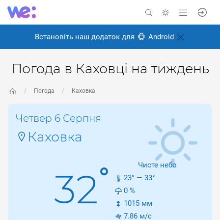
Встановіть наш додаток для
Android
Погода в Каховці на тиждень
Погода
Каховка
Четвер 6 Серпня
Каховка
Чисте небо
°
32
23
° —
33
°
0
%
1015
мм
7.86
м/с