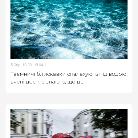
5 Сер. 10:38 .
УНІАН
Таємничі блискавки спалахують під водою:
вчені досі не знають, що це