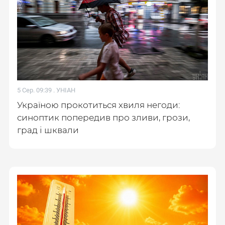
5 Сер. 09:39 .
УНІАН
Україною прокотиться хвиля негоди:
синоптик попередив про зливи, грози,
град і шквали