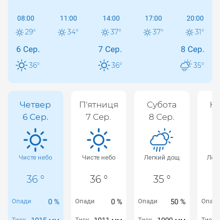
08:00
11:00
14:00
17:00
20:00
29
°
34
°
37
°
37
°
31
°
6 Сер.
7 Сер.
8 Сер.
36
°
36
°
35
°
Четвер
П'ятниця
Субота
Не
6 Сер.
7 Сер.
8 Сер.
9
Чисте небо
Чисте небо
Легкий дощ
Лег
36 °
36 °
35 °
Опади
0 %
Опади
0 %
Опади
50 %
Опад
Тиск
Тиск
Тиск
Тиск