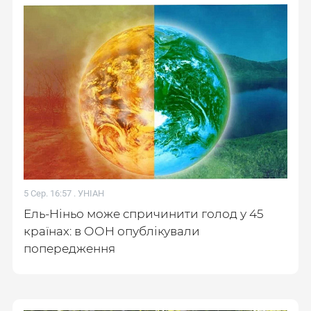
5 Сер. 16:57 .
УНІАН
Ель-Ніньо може спричинити голод у 45
країнах: в ООН опублікували
попередження