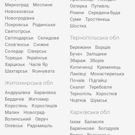
Мирноград
Моспине
Охтирка
Путивль
Новоазовськ
Ромни
Середина-Буда
Новогродівка
Суми
Тростянець
Покровськ
Родинське
Шостка
Святогірськ
Тернопільська обл.
Світлодарськ
Селидове
Слов'янськ
Сніжне
Бережани
Борщів
Соледар
Сіверськ
Бучач
Заліщики
Торецьк
Українськ
Збараж
Зборів
Харцизьк
Часів Яр
Копичинці
Кременець
Шахтарськ
Ясинувата
Ланівці
Монастириська
Почаїв
Підгайці
Житомирська обл.
Скалат
Теребовля
Андрушівка
Баранівка
Тернопіль
Хоростків
Бердичів
Житомир
Чортків
Шумськ
Коростень
Коростишів
Харківська обл.
Малин
Новоград-
Волинський
Овруч
Ізюм
Балаклія
Олевськ
Радомишль
Барвінкове
Богодухів