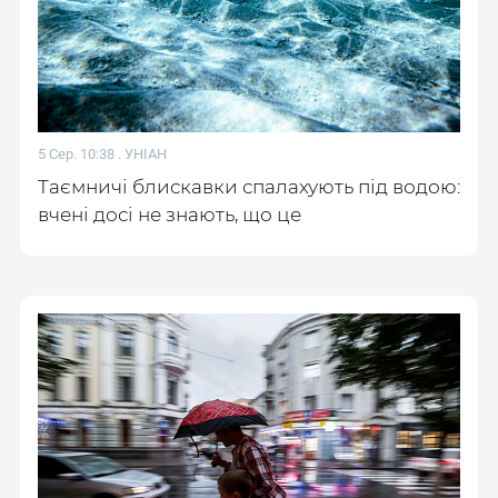
5 Сер. 10:38 .
УНІАН
Таємничі блискавки спалахують під водою:
вчені досі не знають, що це