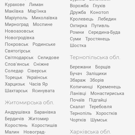
Курахове
Лиман
Ворожба
Глухів
Макіївка
Мар'їнка
Дружба
Конотоп
Маріуполь
Миколаївка
Кролевець
Лебедин
Мирноград
Моспине
Охтирка
Путивль
Новоазовськ
Ромни
Середина-Буда
Новогродівка
Суми
Тростянець
Покровськ
Родинське
Шостка
Святогірськ
Тернопільська обл.
Світлодарськ
Селидове
Слов'янськ
Сніжне
Бережани
Борщів
Соледар
Сіверськ
Бучач
Заліщики
Торецьк
Українськ
Збараж
Зборів
Харцизьк
Часів Яр
Копичинці
Кременець
Шахтарськ
Ясинувата
Ланівці
Монастириська
Почаїв
Підгайці
Житомирська обл.
Скалат
Теребовля
Андрушівка
Баранівка
Тернопіль
Хоростків
Бердичів
Житомир
Чортків
Шумськ
Коростень
Коростишів
Харківська обл.
Малин
Новоград-