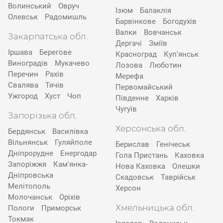
Волинський
Овруч
Ізюм
Балаклія
Олевськ
Радомишль
Барвінкове
Богодухів
Валки
Вовчанськ
Закарпатська обл.
Дергачі
Зміїв
Іршава
Берегове
Красноград
Куп'янськ
Виноградів
Мукачево
Лозова
Люботин
Перечин
Рахів
Мерефа
Свалява
Тячів
Первомайський
Ужгород
Хуст
Чоп
Південне
Харків
Чугуїв
Запорізька обл.
Херсонська обл.
Бердянськ
Василівка
Вільнянськ
Гуляйполе
Берислав
Генічеськ
Дніпрорудне
Енергодар
Гола Пристань
Каховка
Запоріжжя
Кам'янка-
Нова Каховка
Олешки
Дніпровська
Скадовськ
Таврійськ
Мелітополь
Херсон
Молочанськ
Оріхів
Хмельницька обл.
Пологи
Приморськ
Токмак