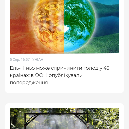
5 Сер. 16:57 .
УНІАН
Ель-Ніньо може спричинити голод у 45
країнах: в ООН опублікували
попередження