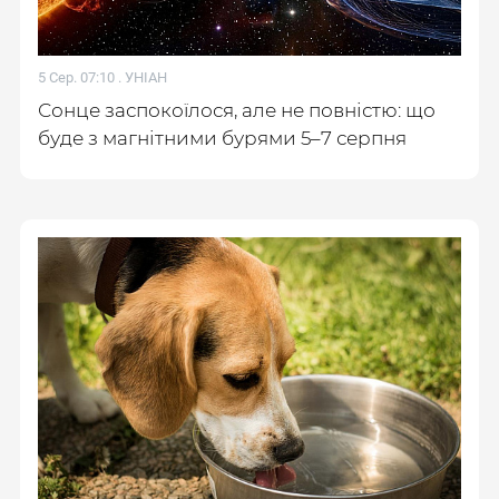
5 Сер. 07:10 .
УНІАН
Сонце заспокоїлося, але не повністю: що
буде з магнітними бурями 5–7 серпня