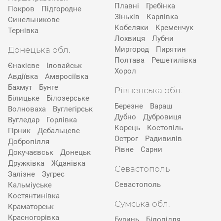
Плавні
Гребінка
Покров
Підгородне
Зіньків
Карлівка
Синельникове
Кобеляки
Кременчук
Тернівка
Лохвиця
Лубни
Донецька обл.
Миргород
Пирятин
Полтава
Решетилівка
Єнакієве
Іловайськ
Хорол
Авдіївка
Амвросіївка
Бахмут
Бунге
Рівненська обл.
Білицьке
Білозерське
Березне
Вараш
Волноваха
Вуглегірськ
Дубно
Дубровиця
Вугледар
Горлівка
Корець
Костопіль
Гірник
Дебальцеве
Острог
Радивилів
Добропілля
Рівне
Сарни
Докучаєвськ
Донецьк
Дружківка
Жданівка
Севастополь
Залізне
Зугрес
Севастополь
Кальміуське
Костянтинівка
Сумська обл.
Краматорськ
Красногорівка
Буринь
Білопілля