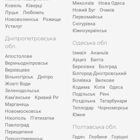
Миколаїв
Нова Одеса
Ковель
Ківерці
Новий Буг
Очаків
Луцьк
Любомль
Первомайськ
Нововолинськ
Рожище
Снігурівка
Устилуг
Южноукраїнськ
Дніпропетровська
Одеська обл.
обл.
Ізмаїл
Ананьїв
Апостолове
Арциз
Балта
Верхньодніпровськ
Березівка
Болград
Верхівцеве
Білгород-Дністровський
Вільногірськ
Дніпро
Біляївка
Вилкове
Жовті Води
Кодима
Кілія
Одеса
Зеленодольськ
Подільськ
Рені
Кам’янське
Кривий Ріг
Роздільна
Татарбунари
Марганець
Теплодар
Чорноморськ
Новомосковськ
Южне
Нікополь
П'ятихатки
Павлоград
Полтавська обл.
Перещепине
Гадяч
Глобине
Горішні
Першотравенськ