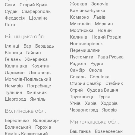
Жовква
Золочів
Саки
Старий Крим
Кам'янка-Бузька
Судак
Сімферополь
Комарно
Львів
Феодосія
Щолкіне
Миколаїв
Моршин
Ялта
Мостиська
Новий
Вінницька обл.
Калинів
Новий Розділ
Новояворівськ
Іллінці
Бар
Бершадь
Перемишляни
Вінниця
Гайсин
Пустомити
Рава-Руська
Гнівань
Жмеринка
Радехів
Рудки
Калинівка
Козятин
Самбір
Сколе
Ладижин
Липовець
Сокаль
Соснівка
Могилів-Подільський
Старий Самбір
Стебник
Немирів
Погребище
Стрий
Судова Вишня
Тульчин
Хмільник
Трускавець
Турка
Шаргород
Ямпіль
Угнів
Хирів
Ходорів
Червоноград
Яворів
Волинська обл.
Берестечко
Володимир-
Миколаївська обл.
Волинський
Горохів
Баштанка
Вознесенськ
Камінь-Каширський