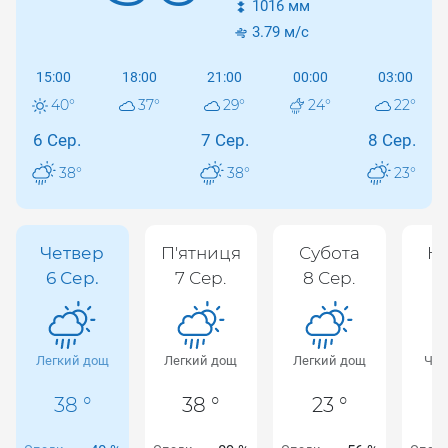
1016
мм
3.79
м/с
15:00
18:00
21:00
00:00
03:00
40
°
37
°
29
°
24
°
22
°
6 Сер.
7 Сер.
8 Сер.
38
°
38
°
23
°
Четвер
П'ятниця
Субота
Не
6 Сер.
7 Сер.
8 Сер.
9
Легкий дощ
Легкий дощ
Легкий дощ
Чис
38 °
38 °
23 °