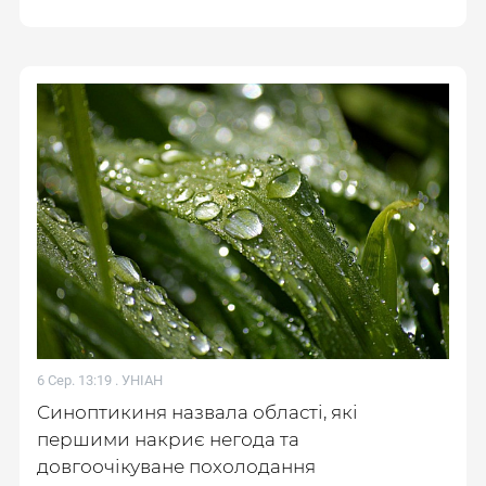
6 Сер. 13:19 .
УНІАН
Синоптикиня назвала області, які
першими накриє негода та
довгоочікуване похолодання