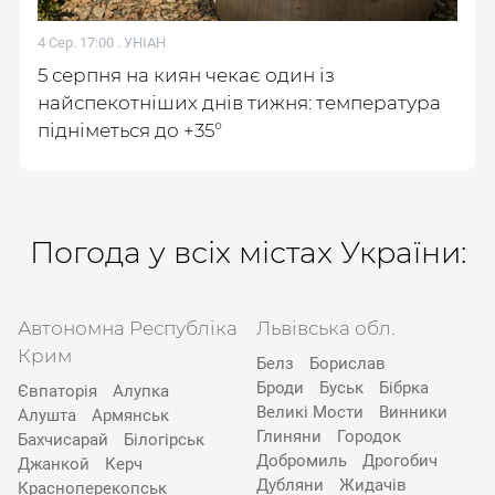
4 Сер. 17:00 .
УНІАН
5 серпня на киян чекає один із
найспекотніших днів тижня: температура
підніметься до +35°
Погода у всіх містах України:
Автономна Республіка
Львівська обл.
Крим
Белз
Борислав
Броди
Буськ
Бібрка
Євпаторія
Алупка
Великі Мости
Винники
Алушта
Армянськ
Глиняни
Городок
Бахчисарай
Білогірськ
Добромиль
Дрогобич
Джанкой
Керч
Дубляни
Жидачів
Красноперекопськ