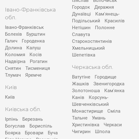
Ізяслав
Волочиськ
Городок
Деражня
Івано-Франківська
Дунаївці
Кам'янець-
обл.
Подільський
Красилів
Івано-Франківськ
Нетішин
Полонне
Болехів
Бурштин
Славута
Галич
Городенка
Старокостянтинів
Долина
Калуш
Хмельницький
Коломия
Косів
Шепетівка
Надвірна
Рогатин
Черкаська обл.
Снятин
Тисмениця
Тлумач
Яремче
Ватутіне
Городище
Жашків
Звенигородка
Київ
Золотоноша
Кам'янка
Київ
Канів
Корсунь-
Шевченківський
Київська обл.
Монастирище
Сміла
Тальне
Умань
Ірпінь
Березань
Христинівка
Черкаси
Богуслав
Бориспіль
Чигирин
Шпола
Боярка
Бровари
Буча