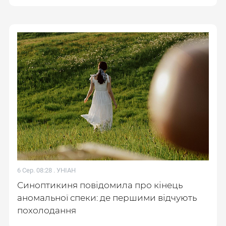
6 Сер. 08:28 .
УНІАН
Синоптикиня повідомила про кінець
аномальної спеки: де першими відчують
похолодання