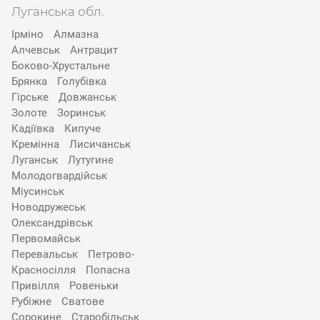
Луганська обл.
Ірміно
Алмазна
Алчевськ
Антрацит
Боково-Хрустальне
Брянка
Голубівка
Гірське
Довжанськ
Золоте
Зоринськ
Кадіївка
Кипуче
Кремінна
Лисичанськ
Луганськ
Лутугине
Молодогвардійськ
Міусинськ
Новодружеськ
Олександрівськ
Первомайськ
Перевальськ
Петрово-
Красносілля
Попасна
Привілля
Ровеньки
Рубіжне
Сватове
Сорокине
Старобільськ