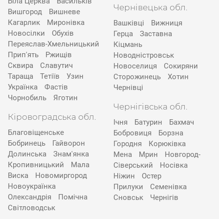
Біла Церква
Васильків
Чернівецька обл.
Вишгород
Вишневе
Кагарлик
Миронівка
Вашківці
Вижниця
Новосілки
Обухів
Герца
Заставна
Переяслав-Хмельницький
Кіцмань
Прип'ять
Ржищів
Новодністровськ
Сквира
Славутич
Новоселиця
Сокиряни
Тараща
Тетіїв
Узин
Сторожинець
Хотин
Українка
Фастів
Чернівці
Чорнобиль
Яготин
Чернігівська обл.
Кіровоградська обл.
Ічня
Батурин
Бахмач
Благовіщенське
Бобровиця
Борзна
Бобринець
Гайворон
Городня
Корюківка
Долинська
Знам'янка
Мена
Мрин
Новгород-
Кропивницький
Мала
Сіверський
Носівка
Виска
Новомиргород
Ніжин
Остер
Новоукраїнка
Прилуки
Семенівка
Олександрія
Помічна
Сновськ
Чернігів
Світловодськ