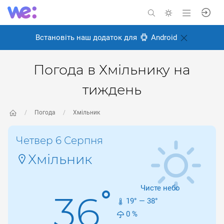
Встановіть наш додаток для
Android
Погода в Хмільнику на
тиждень
Погода
Хмільник
Четвер 6 Серпня
Хмільник
Чисте небо
°
36
19
° —
38
°
0
%