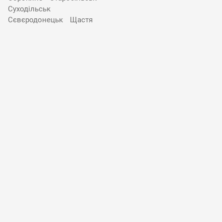
Суходільськ
Сєвєродонецьк
Щастя