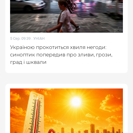
5 Сер. 09:39 .
УНІАН
Україною прокотиться хвиля негоди:
синоптик попередив про зливи, грози,
град і шквали