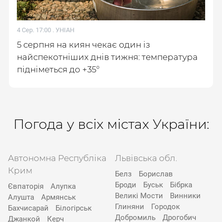
4 Сер. 17:00 .
УНІАН
5 серпня на киян чекає один із
найспекотніших днів тижня: температура
підніметься до +35°
Погода у всіх містах України:
Автономна Республіка
Львівська обл.
Крим
Белз
Борислав
Броди
Буськ
Бібрка
Євпаторія
Алупка
Великі Мости
Винники
Алушта
Армянськ
Глиняни
Городок
Бахчисарай
Білогірськ
Добромиль
Дрогобич
Джанкой
Керч