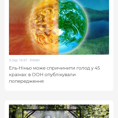
5 Сер. 16:57 .
УНІАН
Ель-Ніньо може спричинити голод у 45
країнах: в ООН опублікували
попередження