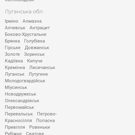
Луганська обл.
Ірміно
Алмазна
Алчевськ
Антрацит
Боково-Хрустальне
Брянка
Голубівка
Гірське
Довжанськ
Золоте
Зоринськ
Кадіївка
Кипуче
Кремінна
Лисичанськ
Луганськ
Лутугине
Молодогвардійськ
Міусинськ
Новодружеськ
Олександрівськ
Первомайськ
Перевальськ
Петрово-
Красносілля
Попасна
Привілля
Ровеньки
Рубіжне
Сватове