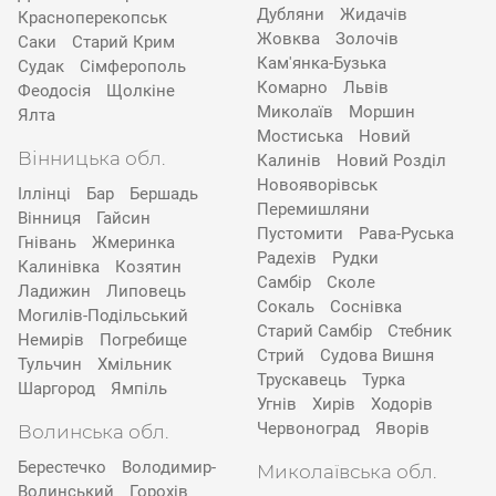
Дубляни
Жидачів
Красноперекопськ
Жовква
Золочів
Саки
Старий Крим
Кам'янка-Бузька
Судак
Сімферополь
Комарно
Львів
Феодосія
Щолкіне
Миколаїв
Моршин
Ялта
Мостиська
Новий
Вінницька обл.
Калинів
Новий Розділ
Новояворівськ
Іллінці
Бар
Бершадь
Перемишляни
Вінниця
Гайсин
Пустомити
Рава-Руська
Гнівань
Жмеринка
Радехів
Рудки
Калинівка
Козятин
Самбір
Сколе
Ладижин
Липовець
Сокаль
Соснівка
Могилів-Подільський
Старий Самбір
Стебник
Немирів
Погребище
Стрий
Судова Вишня
Тульчин
Хмільник
Трускавець
Турка
Шаргород
Ямпіль
Угнів
Хирів
Ходорів
Червоноград
Яворів
Волинська обл.
Берестечко
Володимир-
Миколаївська обл.
Волинський
Горохів