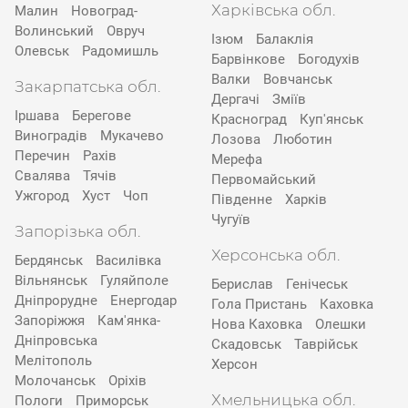
Харківська обл.
Малин
Новоград-
Волинський
Овруч
Ізюм
Балаклія
Олевськ
Радомишль
Барвінкове
Богодухів
Валки
Вовчанськ
Закарпатська обл.
Дергачі
Зміїв
Іршава
Берегове
Красноград
Куп'янськ
Виноградів
Мукачево
Лозова
Люботин
Перечин
Рахів
Мерефа
Свалява
Тячів
Первомайський
Ужгород
Хуст
Чоп
Південне
Харків
Чугуїв
Запорізька обл.
Херсонська обл.
Бердянськ
Василівка
Вільнянськ
Гуляйполе
Берислав
Генічеськ
Дніпрорудне
Енергодар
Гола Пристань
Каховка
Запоріжжя
Кам'янка-
Нова Каховка
Олешки
Дніпровська
Скадовськ
Таврійськ
Мелітополь
Херсон
Молочанськ
Оріхів
Хмельницька обл.
Пологи
Приморськ