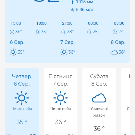
1015
мм
5.46
м/с
15:00
18:00
21:00
00:00
03:00
36
°
35
°
28
°
25
°
24
°
6 Сер.
7 Сер.
8 Сер.
35
°
36
°
36
°
Четвер
П'ятниця
Субота
Не
6 Сер.
7 Сер.
8 Сер.
9
Чисте небо
Чисте небо
Уривчасті
Лег
хмари
35 °
36 °
36 °