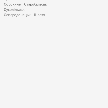
Сорокине
Старобільськ
Суходільськ
Сєвєродонецьк
Щастя