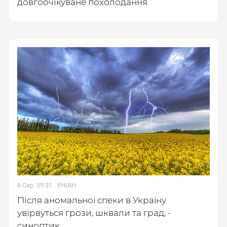
довгоочікуване похолодання
6 Сер. 09:31 .
УНІАН
Після аномальної спеки в Україну
увірвуться грози, шквали та град, -
синоптик