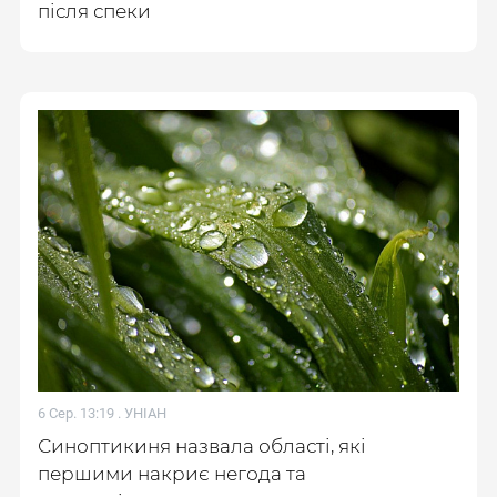
після спеки
6 Сер. 13:19 .
УНІАН
Синоптикиня назвала області, які
першими накриє негода та