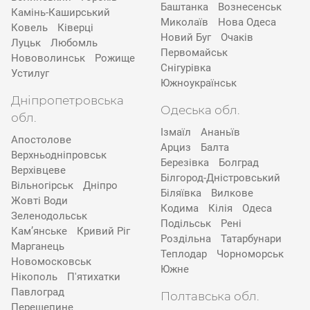
Баштанка
Вознесенськ
Камінь-Каширський
Миколаїв
Нова Одеса
Ковель
Ківерці
Новий Буг
Очаків
Луцьк
Любомль
Первомайськ
Нововолинськ
Рожище
Снігурівка
Устилуг
Южноукраїнськ
Дніпропетровська
Одеська обл.
обл.
Ізмаїл
Ананьїв
Апостолове
Арциз
Балта
Верхньодніпровськ
Березівка
Болград
Верхівцеве
Білгород-Дністровський
Вільногірськ
Дніпро
Біляївка
Вилкове
Жовті Води
Кодима
Кілія
Одеса
Зеленодольськ
Подільськ
Рені
Кам’янське
Кривий Ріг
Роздільна
Татарбунари
Марганець
Теплодар
Чорноморськ
Новомосковськ
Южне
Нікополь
П'ятихатки
Павлоград
Полтавська обл.
Перещепине