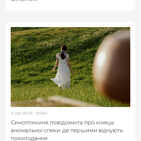
6 Сер. 08:28 .
УНІАН
Синоптикиня повідомила про кінець
аномальної спеки: де першими відчують
похолодання