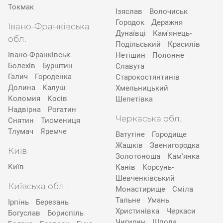
Токмак
Ізяслав
Волочиськ
Городок
Деражня
Івано-Франківська
Дунаївці
Кам'янець-
обл.
Подільський
Красилів
Івано-Франківськ
Нетішин
Полонне
Болехів
Бурштин
Славута
Галич
Городенка
Старокостянтинів
Долина
Калуш
Хмельницький
Коломия
Косів
Шепетівка
Надвірна
Рогатин
Черкаська обл.
Снятин
Тисмениця
Тлумач
Яремче
Ватутіне
Городище
Жашків
Звенигородка
Київ
Золотоноша
Кам'янка
Київ
Канів
Корсунь-
Шевченківський
Київська обл.
Монастирище
Сміла
Тальне
Умань
Ірпінь
Березань
Христинівка
Черкаси
Богуслав
Бориспіль
Чигирин
Шпола