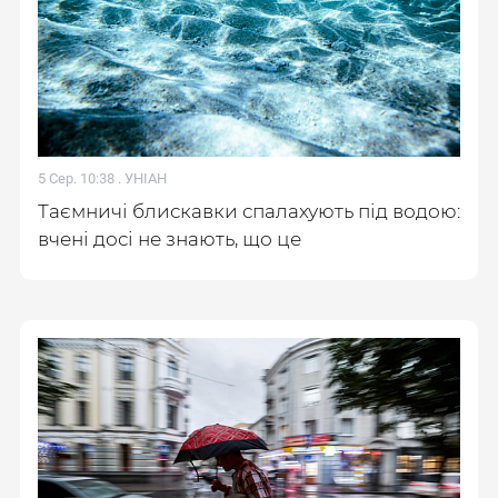
5 Сер. 10:38 .
УНІАН
Таємничі блискавки спалахують під водою:
вчені досі не знають, що це