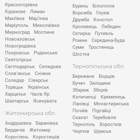
Красногорівка
Буринь
Білопілля
Курахове
Лиман
Ворожба
Глухів
Макіївка
Мар'їнка
Дружба
Конотоп
Маріуполь
Миколаївка
Кролевець
Лебедин
Мирноград
Моспине
Охтирка
Путивль
Новоазовськ
Ромни
Середина-Буда
Новогродівка
Суми
Тростянець
Покровськ
Родинське
Шостка
Святогірськ
Тернопільська обл.
Світлодарськ
Селидове
Слов'янськ
Сніжне
Бережани
Борщів
Соледар
Сіверськ
Бучач
Заліщики
Торецьк
Українськ
Збараж
Зборів
Харцизьк
Часів Яр
Копичинці
Кременець
Шахтарськ
Ясинувата
Ланівці
Монастириська
Почаїв
Підгайці
Житомирська обл.
Скалат
Теребовля
Андрушівка
Баранівка
Тернопіль
Хоростків
Бердичів
Житомир
Чортків
Шумськ
Коростень
Коростишів