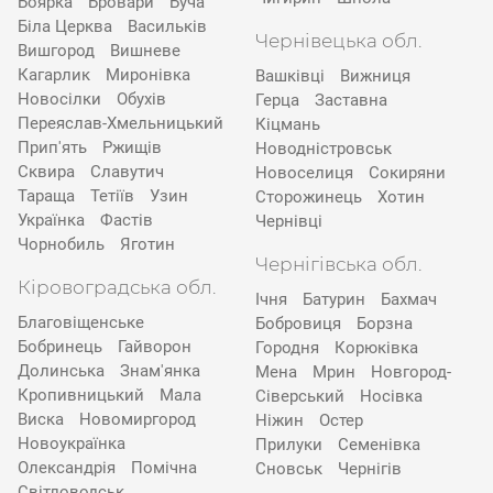
Боярка
Бровари
Буча
Біла Церква
Васильків
Чернівецька обл.
Вишгород
Вишневе
Кагарлик
Миронівка
Вашківці
Вижниця
Новосілки
Обухів
Герца
Заставна
Переяслав-Хмельницький
Кіцмань
Прип'ять
Ржищів
Новодністровськ
Сквира
Славутич
Новоселиця
Сокиряни
Тараща
Тетіїв
Узин
Сторожинець
Хотин
Українка
Фастів
Чернівці
Чорнобиль
Яготин
Чернігівська обл.
Кіровоградська обл.
Ічня
Батурин
Бахмач
Благовіщенське
Бобровиця
Борзна
Бобринець
Гайворон
Городня
Корюківка
Долинська
Знам'янка
Мена
Мрин
Новгород-
Кропивницький
Мала
Сіверський
Носівка
Виска
Новомиргород
Ніжин
Остер
Новоукраїнка
Прилуки
Семенівка
Олександрія
Помічна
Сновськ
Чернігів
Світловодськ