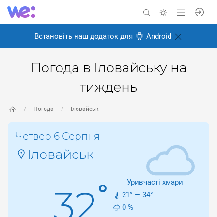
Встановіть наш додаток для
Android
Погода в Іловайську на
тиждень
Погода
Іловайськ
Четвер 6 Серпня
Іловайськ
Уривчасті хмари
°
32
21
° —
34
°
0
%