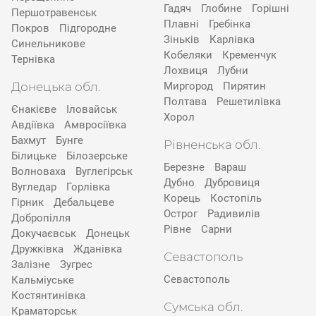
Гадяч
Глобине
Горішні
Першотравенськ
Плавні
Гребінка
Покров
Підгородне
Зіньків
Карлівка
Синельникове
Кобеляки
Кременчук
Тернівка
Лохвиця
Лубни
Донецька обл.
Миргород
Пирятин
Полтава
Решетилівка
Єнакієве
Іловайськ
Хорол
Авдіївка
Амвросіївка
Бахмут
Бунге
Рівненська обл.
Білицьке
Білозерське
Березне
Вараш
Волноваха
Вуглегірськ
Дубно
Дубровиця
Вугледар
Горлівка
Корець
Костопіль
Гірник
Дебальцеве
Острог
Радивилів
Добропілля
Рівне
Сарни
Докучаєвськ
Донецьк
Дружківка
Жданівка
Севастополь
Залізне
Зугрес
Севастополь
Кальміуське
Костянтинівка
Сумська обл.
Краматорськ