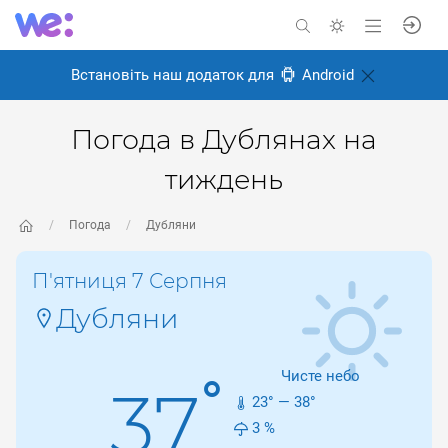
Встановіть наш додаток для
Android
Погода в Дублянах на
тиждень
Погода
Дубляни
П'ятниця 7 Серпня
Дубляни
Чисте небо
°
37
23
° —
38
°
3
%