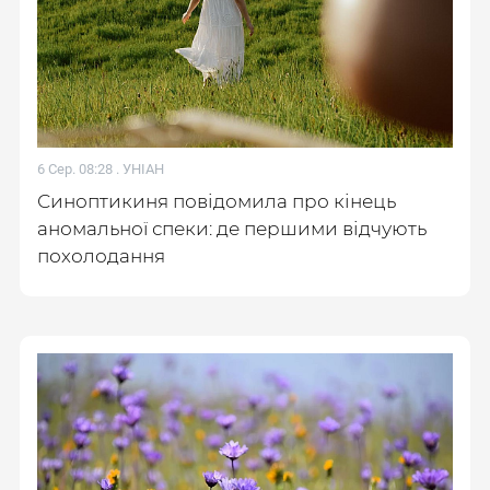
6 Сер. 08:28 .
УНІАН
Синоптикиня повідомила про кінець
аномальної спеки: де першими відчують
похолодання