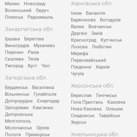
Харківська обл.
Малин
Новоград-
Волинський
Овруч
Ізюм
Балаклія
Олевськ
Радомишль
Барвінкове
Богодухів
Валки
Вовчанськ
Закарпатська обл.
Дергачі
Зміїв
Іршава
Берегове
Красноград
Куп'янськ
Виноградів
Мукачево
Лозова
Люботин
Перечин
Рахів
Мерефа
Свалява
Тячів
Первомайський
Ужгород
Хуст
Чоп
Південне
Харків
Чугуїв
Запорізька обл.
Херсонська обл.
Бердянськ
Василівка
Вільнянськ
Гуляйполе
Берислав
Генічеськ
Дніпрорудне
Енергодар
Гола Пристань
Каховка
Запоріжжя
Кам'янка-
Нова Каховка
Олешки
Дніпровська
Скадовськ
Таврійськ
Мелітополь
Херсон
Молочанськ
Оріхів
Хмельницька обл.
Пологи
Приморськ