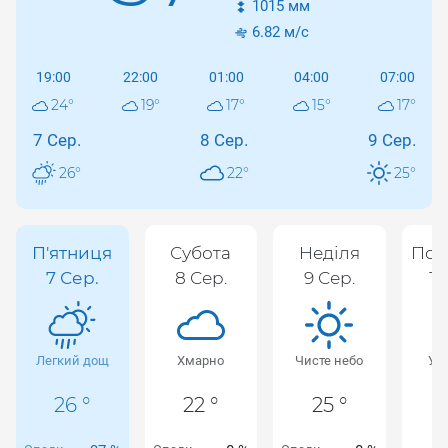
1015
мм
6.82
м/с
19:00
22:00
01:00
04:00
07:00
24
°
19
°
17
°
15
°
17
°
7 Сер.
8 Сер.
9 Сер.
26
°
22
°
25
°
П'ятниця
Субота
Неділя
Пон
7 Сер.
8 Сер.
9 Сер.
10
Легкий дощ
Хмарно
Чисте небо
Ур
х
26 °
22 °
25 °