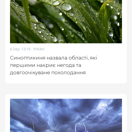
6 Сер. 13:19 .
УНІАН
Синоптикиня назвала області, які
першими накриє негода та
довгоочікуване похолодання