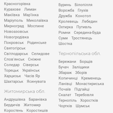
Красногорівка
Буринь
Білопілля
Курахове
Лиман
Ворожба
Глухів
Макіївка
Мар'їнка
Дружба
Конотоп
Маріуполь
Миколаївка
Кролевець
Лебедин
Мирноград
Моспине
Охтирка
Путивль
Новоазовськ
Ромни
Середина-Буда
Новогродівка
Суми
Тростянець
Покровськ
Родинське
Шостка
Святогірськ
Тернопільська обл.
Світлодарськ
Селидове
Слов'янськ
Сніжне
Бережани
Борщів
Соледар
Сіверськ
Бучач
Заліщики
Торецьк
Українськ
Збараж
Зборів
Харцизьк
Часів Яр
Копичинці
Кременець
Шахтарськ
Ясинувата
Ланівці
Монастириська
Почаїв
Підгайці
Житомирська обл.
Скалат
Теребовля
Андрушівка
Баранівка
Тернопіль
Хоростків
Бердичів
Житомир
Чортків
Шумськ
Коростень
Коростишів