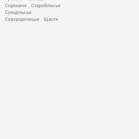
Сорокине
Старобільськ
Суходільськ
Сєвєродонецьк
Щастя