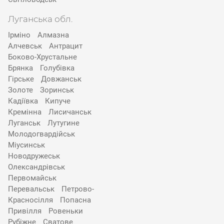
Луганська обл.
Ірміно
Алмазна
Алчевськ
Антрацит
Боково-Хрустальне
Брянка
Голубівка
Гірське
Довжанськ
Золоте
Зоринськ
Кадіївка
Кипуче
Кремінна
Лисичанськ
Луганськ
Лутугине
Молодогвардійськ
Міусинськ
Новодружеськ
Олександрівськ
Первомайськ
Перевальськ
Петрово-
Красносілля
Попасна
Привілля
Ровеньки
Рубіжне
Сватове