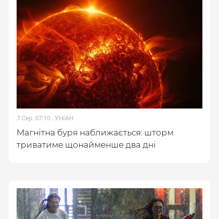
7 Сер. 07:10 .
УНІАН
Магнітна буря наближається: шторм
триватиме щонайменше два дні