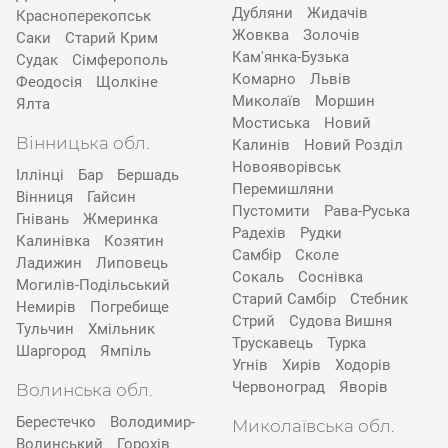
Дубляни
Жидачів
Красноперекопськ
Жовква
Золочів
Саки
Старий Крим
Кам'янка-Бузька
Судак
Сімферополь
Комарно
Львів
Феодосія
Щолкіне
Миколаїв
Моршин
Ялта
Мостиська
Новий
Вінницька обл.
Калинів
Новий Розділ
Новояворівськ
Іллінці
Бар
Бершадь
Перемишляни
Вінниця
Гайсин
Пустомити
Рава-Руська
Гнівань
Жмеринка
Радехів
Рудки
Калинівка
Козятин
Самбір
Сколе
Ладижин
Липовець
Сокаль
Соснівка
Могилів-Подільський
Старий Самбір
Стебник
Немирів
Погребище
Стрий
Судова Вишня
Тульчин
Хмільник
Трускавець
Турка
Шаргород
Ямпіль
Угнів
Хирів
Ходорів
Червоноград
Яворів
Волинська обл.
Берестечко
Володимир-
Миколаївська обл.
Волинський
Горохів