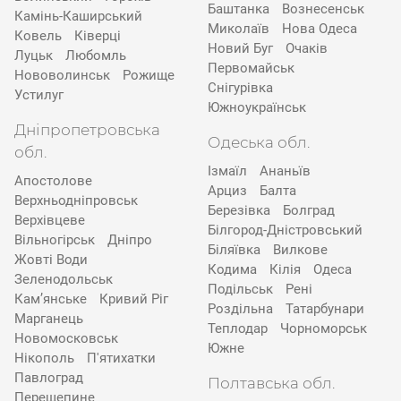
Баштанка
Вознесенськ
Камінь-Каширський
Миколаїв
Нова Одеса
Ковель
Ківерці
Новий Буг
Очаків
Луцьк
Любомль
Первомайськ
Нововолинськ
Рожище
Снігурівка
Устилуг
Южноукраїнськ
Дніпропетровська
Одеська обл.
обл.
Ізмаїл
Ананьїв
Апостолове
Арциз
Балта
Верхньодніпровськ
Березівка
Болград
Верхівцеве
Білгород-Дністровський
Вільногірськ
Дніпро
Біляївка
Вилкове
Жовті Води
Кодима
Кілія
Одеса
Зеленодольськ
Подільськ
Рені
Кам’янське
Кривий Ріг
Роздільна
Татарбунари
Марганець
Теплодар
Чорноморськ
Новомосковськ
Южне
Нікополь
П'ятихатки
Павлоград
Полтавська обл.
Перещепине