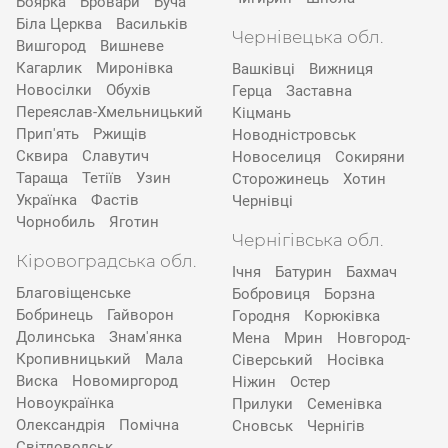
Боярка
Бровари
Буча
Біла Церква
Васильків
Чернівецька обл.
Вишгород
Вишневе
Кагарлик
Миронівка
Вашківці
Вижниця
Новосілки
Обухів
Герца
Заставна
Переяслав-Хмельницький
Кіцмань
Прип'ять
Ржищів
Новодністровськ
Сквира
Славутич
Новоселиця
Сокиряни
Тараща
Тетіїв
Узин
Сторожинець
Хотин
Українка
Фастів
Чернівці
Чорнобиль
Яготин
Чернігівська обл.
Кіровоградська обл.
Ічня
Батурин
Бахмач
Благовіщенське
Бобровиця
Борзна
Бобринець
Гайворон
Городня
Корюківка
Долинська
Знам'янка
Мена
Мрин
Новгород-
Кропивницький
Мала
Сіверський
Носівка
Виска
Новомиргород
Ніжин
Остер
Новоукраїнка
Прилуки
Семенівка
Олександрія
Помічна
Сновськ
Чернігів
Світловодськ