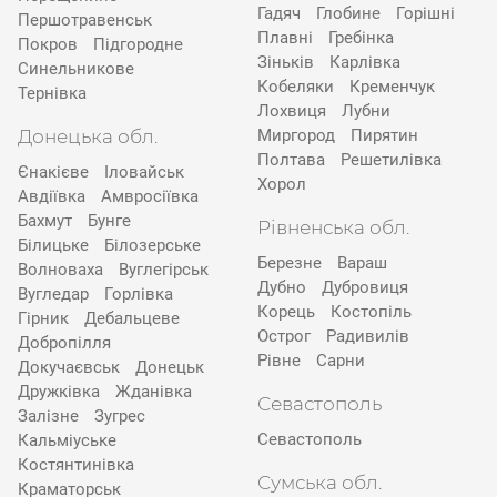
Гадяч
Глобине
Горішні
Першотравенськ
Плавні
Гребінка
Покров
Підгородне
Зіньків
Карлівка
Синельникове
Кобеляки
Кременчук
Тернівка
Лохвиця
Лубни
Донецька обл.
Миргород
Пирятин
Полтава
Решетилівка
Єнакієве
Іловайськ
Хорол
Авдіївка
Амвросіївка
Бахмут
Бунге
Рівненська обл.
Білицьке
Білозерське
Березне
Вараш
Волноваха
Вуглегірськ
Дубно
Дубровиця
Вугледар
Горлівка
Корець
Костопіль
Гірник
Дебальцеве
Острог
Радивилів
Добропілля
Рівне
Сарни
Докучаєвськ
Донецьк
Дружківка
Жданівка
Севастополь
Залізне
Зугрес
Севастополь
Кальміуське
Костянтинівка
Сумська обл.
Краматорськ