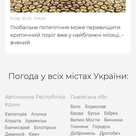
5 Сер. 20:52 .
УНІАН
Глобальне потепління може перевищити
критичний поріг вже у найближчі місяці, -
вчений
Погода у всіх містах України:
Автономна Республіка
Львівська обл.
Крим
Белз
Борислав
Броди
Буськ
Бібрка
Євпаторія
Алупка
Великі Мости
Винники
Алушта
Армянськ
Глиняни
Городок
Бахчисарай
Білогірськ
Добромиль
Дрогобич
Джанкой
Керч