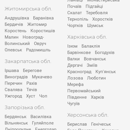
Ланівці
Монастириська
Почаїв
Підгайці
Житомирська обл.
Скалат
Теребовля
Андрушівка
Баранівка
Тернопіль
Хоростків
Бердичів
Житомир
Чортків
Шумськ
Коростень
Коростишів
Харківська обл.
Малин
Новоград-
Волинський
Овруч
Ізюм
Балаклія
Олевськ
Радомишль
Барвінкове
Богодухів
Валки
Вовчанськ
Закарпатська обл.
Дергачі
Зміїв
Іршава
Берегове
Красноград
Куп'янськ
Виноградів
Мукачево
Лозова
Люботин
Перечин
Рахів
Мерефа
Свалява
Тячів
Первомайський
Ужгород
Хуст
Чоп
Південне
Харків
Чугуїв
Запорізька обл.
Херсонська обл.
Бердянськ
Василівка
Вільнянськ
Гуляйполе
Берислав
Генічеськ
Дніпрорудне
Енергодар