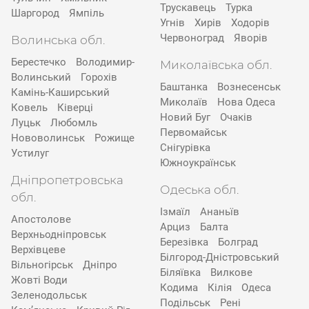
Трускавець
Турка
Шаргород
Ямпіль
Угнів
Хирів
Ходорів
Червоноград
Яворів
Волинська обл.
Берестечко
Володимир-
Миколаївська обл.
Волинський
Горохів
Баштанка
Вознесенськ
Камінь-Каширський
Миколаїв
Нова Одеса
Ковель
Ківерці
Новий Буг
Очаків
Луцьк
Любомль
Первомайськ
Нововолинськ
Рожище
Снігурівка
Устилуг
Южноукраїнськ
Дніпропетровська
Одеська обл.
обл.
Ізмаїл
Ананьїв
Апостолове
Арциз
Балта
Верхньодніпровськ
Березівка
Болград
Верхівцеве
Білгород-Дністровський
Вільногірськ
Дніпро
Біляївка
Вилкове
Жовті Води
Кодима
Кілія
Одеса
Зеленодольськ
Подільськ
Рені