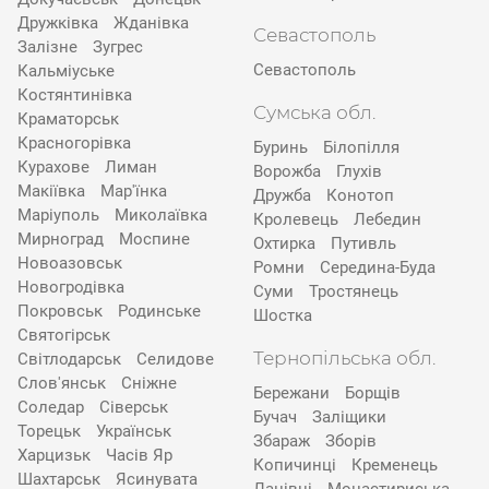
Дружківка
Жданівка
Севастополь
Залізне
Зугрес
Севастополь
Кальміуське
Костянтинівка
Сумська обл.
Краматорськ
Красногорівка
Буринь
Білопілля
Курахове
Лиман
Ворожба
Глухів
Макіївка
Мар'їнка
Дружба
Конотоп
Маріуполь
Миколаївка
Кролевець
Лебедин
Мирноград
Моспине
Охтирка
Путивль
Новоазовськ
Ромни
Середина-Буда
Новогродівка
Суми
Тростянець
Покровськ
Родинське
Шостка
Святогірськ
Тернопільська обл.
Світлодарськ
Селидове
Слов'янськ
Сніжне
Бережани
Борщів
Соледар
Сіверськ
Бучач
Заліщики
Торецьк
Українськ
Збараж
Зборів
Харцизьк
Часів Яр
Копичинці
Кременець
Шахтарськ
Ясинувата