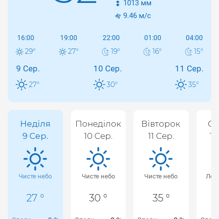
1013
мм
9.46
м/с
16:00
19:00
22:00
01:00
04:00
29
°
27
°
19
°
16
°
15
°
9 Сер.
10 Сер.
11 Сер.
27
°
30
°
35
°
Неділя
Понеділок
Вівторок
Се
9 Сер.
10 Сер.
11 Сер.
12
Чисте небо
Чисте небо
Чисте небо
Лег
27 °
30 °
35 °