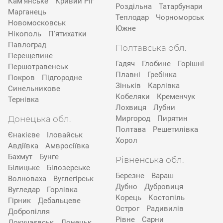
Кам’янське
Кривий Ріг
Роздільна
Татарбунари
Марганець
Теплодар
Чорноморськ
Новомосковськ
Южне
Нікополь
П'ятихатки
Павлоград
Полтавська обл.
Перещепине
Гадяч
Глобине
Горішні
Першотравенськ
Плавні
Гребінка
Покров
Підгородне
Зіньків
Карлівка
Синельникове
Кобеляки
Кременчук
Тернівка
Лохвиця
Лубни
Донецька обл.
Миргород
Пирятин
Полтава
Решетилівка
Єнакієве
Іловайськ
Хорол
Авдіївка
Амвросіївка
Бахмут
Бунге
Рівненська обл.
Білицьке
Білозерське
Березне
Вараш
Волноваха
Вуглегірськ
Дубно
Дубровиця
Вугледар
Горлівка
Корець
Костопіль
Гірник
Дебальцеве
Острог
Радивилів
Добропілля
Рівне
Сарни
Докучаєвськ
Донецьк