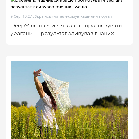
9 Сер. 10:27 .
Український телекомунікаційний портал
DeepMind навчився краще прогнозувати
урагани — результат здивував вчених