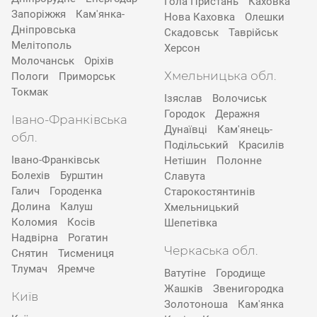
Гола Пристань
Каховка
Запоріжжя
Кам'янка-
Нова Каховка
Олешки
Дніпровська
Скадовськ
Таврійськ
Мелітополь
Херсон
Молочанськ
Оріхів
Хмельницька обл.
Пологи
Приморськ
Токмак
Ізяслав
Волочиськ
Городок
Деражня
Івано-Франківська
Дунаївці
Кам'янець-
обл.
Подільський
Красилів
Івано-Франківськ
Нетішин
Полонне
Болехів
Бурштин
Славута
Галич
Городенка
Старокостянтинів
Долина
Калуш
Хмельницький
Коломия
Косів
Шепетівка
Надвірна
Рогатин
Черкаська обл.
Снятин
Тисмениця
Тлумач
Яремче
Ватутіне
Городище
Жашків
Звенигородка
Київ
Золотоноша
Кам'янка