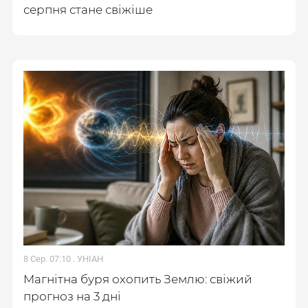
серпня стане свіжіше
8 Сер. 07:10 .
УНІАН
Магнітна буря охопить Землю: свіжий
прогноз на 3 дні