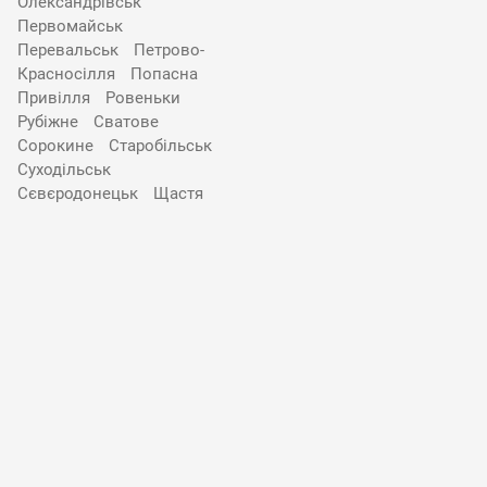
Олександрівськ
Первомайськ
Перевальськ
Петрово-
Красносілля
Попасна
Привілля
Ровеньки
Рубіжне
Сватове
Сорокине
Старобільськ
Суходільськ
Сєвєродонецьк
Щастя