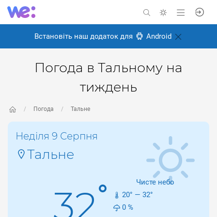
Встановіть наш додаток для
Android
Погода в Тальному на
тиждень
Погода
Тальне
Неділя 9 Серпня
Тальне
Чисте небо
°
32
20
° —
32
°
0
%