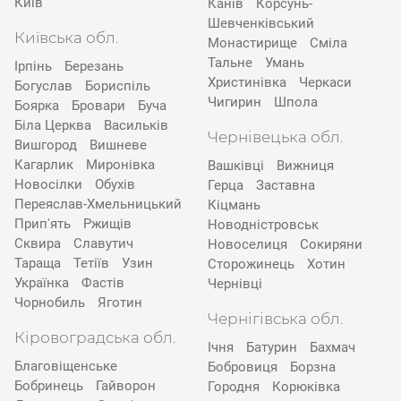
Київ
Канів
Корсунь-
Шевченківський
Київська обл.
Монастирище
Сміла
Тальне
Умань
Ірпінь
Березань
Христинівка
Черкаси
Богуслав
Бориспіль
Чигирин
Шпола
Боярка
Бровари
Буча
Біла Церква
Васильків
Чернівецька обл.
Вишгород
Вишневе
Кагарлик
Миронівка
Вашківці
Вижниця
Новосілки
Обухів
Герца
Заставна
Переяслав-Хмельницький
Кіцмань
Прип'ять
Ржищів
Новодністровськ
Сквира
Славутич
Новоселиця
Сокиряни
Тараща
Тетіїв
Узин
Сторожинець
Хотин
Українка
Фастів
Чернівці
Чорнобиль
Яготин
Чернігівська обл.
Кіровоградська обл.
Ічня
Батурин
Бахмач
Благовіщенське
Бобровиця
Борзна
Бобринець
Гайворон
Городня
Корюківка