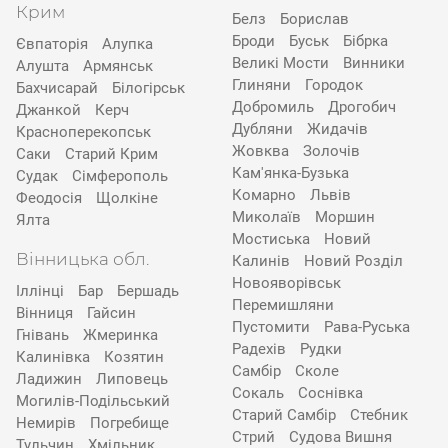
Крим
Белз
Борислав
Броди
Буськ
Бібрка
Євпаторія
Алупка
Великі Мости
Винники
Алушта
Армянськ
Глиняни
Городок
Бахчисарай
Білогірськ
Добромиль
Дрогобич
Джанкой
Керч
Дубляни
Жидачів
Красноперекопськ
Жовква
Золочів
Саки
Старий Крим
Кам'янка-Бузька
Судак
Сімферополь
Комарно
Львів
Феодосія
Щолкіне
Миколаїв
Моршин
Ялта
Мостиська
Новий
Вінницька обл.
Калинів
Новий Розділ
Новояворівськ
Іллінці
Бар
Бершадь
Перемишляни
Вінниця
Гайсин
Пустомити
Рава-Руська
Гнівань
Жмеринка
Радехів
Рудки
Калинівка
Козятин
Самбір
Сколе
Ладижин
Липовець
Сокаль
Соснівка
Могилів-Подільський
Старий Самбір
Стебник
Немирів
Погребище
Стрий
Судова Вишня
Тульчин
Хмільник