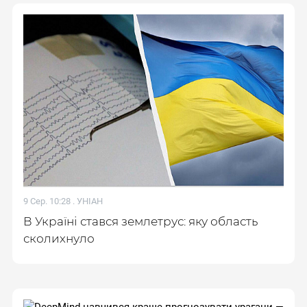
9 Сер. 10:28 .
УНІАН
В Україні стався землетрус: яку область
сколихнуло