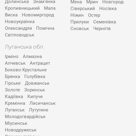
Долинська
Знам'янка
Мена
Мрин
Новгород-
Кропивницький
Мала
Сіверський
Носівка
Виска
Новомиргород
Ніжин
Остер
Новоукраїнка
Прилуки
Семенівка
Олександрія
Помічна
Сновськ
Чернігів
Світловодськ
Луганська обл.
Ірміно
Алмазна
Алчевськ
Антрацит
Боково-Хрустальне
Брянка
Голубівка
Гірське
Довжанськ
Золоте
Зоринськ
Кадіївка
Кипуче
Кремінна
Лисичанськ
Луганськ
Лутугине
Молодогвардійськ
Міусинськ
Новодружеськ