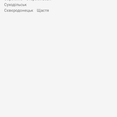
Суходільськ
Сєвєродонецьк
Щастя