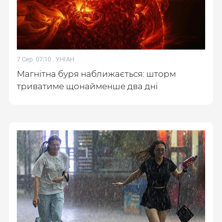
7 Сер. 07:10 .
УНІАН
Магнітна буря наближається: шторм
триватиме щонайменше два дні