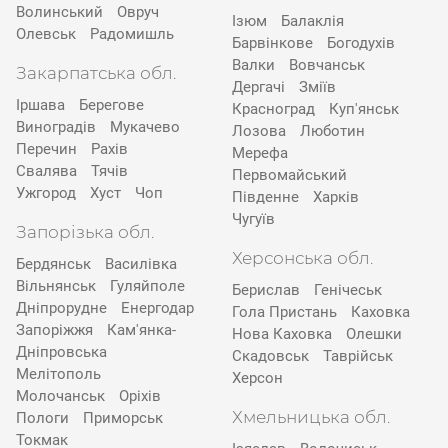
Волинський
Овруч
Ізюм
Балаклія
Олевськ
Радомишль
Барвінкове
Богодухів
Валки
Вовчанськ
Закарпатська обл.
Дергачі
Зміїв
Іршава
Берегове
Красноград
Куп'янськ
Виноградів
Мукачево
Лозова
Люботин
Перечин
Рахів
Мерефа
Свалява
Тячів
Первомайський
Ужгород
Хуст
Чоп
Південне
Харків
Чугуїв
Запорізька обл.
Херсонська обл.
Бердянськ
Василівка
Вільнянськ
Гуляйполе
Берислав
Генічеськ
Дніпрорудне
Енергодар
Гола Пристань
Каховка
Запоріжжя
Кам'янка-
Нова Каховка
Олешки
Дніпровська
Скадовськ
Таврійськ
Мелітополь
Херсон
Молочанськ
Оріхів
Хмельницька обл.
Пологи
Приморськ
Токмак