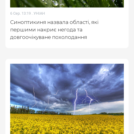
6 Сер. 13:19 .
УНІАН
Синоптикиня назвала області, які
першими накриє негода та
довгоочікуване похолодання