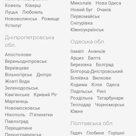
Миколаїв
Нова Одеса
Ковель
Ківерці
Новий Буг
Очаків
Луцьк
Любомль
Первомайськ
Нововолинськ
Рожище
Снігурівка
Устилуг
Южноукраїнськ
Дніпропетровська
Одеська обл.
обл.
Ізмаїл
Ананьїв
Апостолове
Арциз
Балта
Верхньодніпровськ
Березівка
Болград
Верхівцеве
Білгород-Дністровський
Вільногірськ
Дніпро
Біляївка
Вилкове
Жовті Води
Кодима
Кілія
Одеса
Зеленодольськ
Подільськ
Рені
Кам’янське
Кривий Ріг
Роздільна
Татарбунари
Марганець
Теплодар
Чорноморськ
Новомосковськ
Южне
Нікополь
П'ятихатки
Павлоград
Полтавська обл.
Перещепине
Гадяч
Глобине
Горішні
Першотравенськ