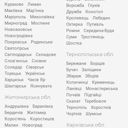
Курахове
Лиман
Ворожба
Глухів
Макіївка
Мар'їнка
Дружба
Конотоп
Маріуполь
Миколаївка
Кролевець
Лебедин
Мирноград
Моспине
Охтирка
Путивль
Новоазовськ
Ромни
Середина-Буда
Новогродівка
Суми
Тростянець
Покровськ
Родинське
Шостка
Святогірськ
Тернопільська обл.
Світлодарськ
Селидове
Слов'янськ
Сніжне
Бережани
Борщів
Соледар
Сіверськ
Бучач
Заліщики
Торецьк
Українськ
Збараж
Зборів
Харцизьк
Часів Яр
Копичинці
Кременець
Шахтарськ
Ясинувата
Ланівці
Монастириська
Почаїв
Підгайці
Житомирська обл.
Скалат
Теребовля
Андрушівка
Баранівка
Тернопіль
Хоростків
Бердичів
Житомир
Чортків
Шумськ
Коростень
Коростишів
Харківська обл.
Малин
Новоград-