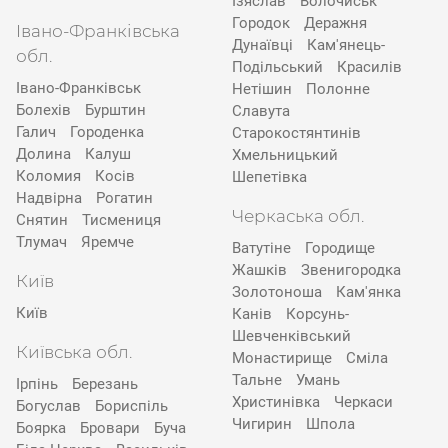
Ізяслав
Волочиськ
Городок
Деражня
Івано-Франківська
Дунаївці
Кам'янець-
обл.
Подільський
Красилів
Івано-Франківськ
Нетішин
Полонне
Болехів
Бурштин
Славута
Галич
Городенка
Старокостянтинів
Долина
Калуш
Хмельницький
Коломия
Косів
Шепетівка
Надвірна
Рогатин
Черкаська обл.
Снятин
Тисмениця
Тлумач
Яремче
Ватутіне
Городище
Жашків
Звенигородка
Київ
Золотоноша
Кам'янка
Київ
Канів
Корсунь-
Шевченківський
Київська обл.
Монастирище
Сміла
Тальне
Умань
Ірпінь
Березань
Христинівка
Черкаси
Богуслав
Бориспіль
Чигирин
Шпола
Боярка
Бровари
Буча