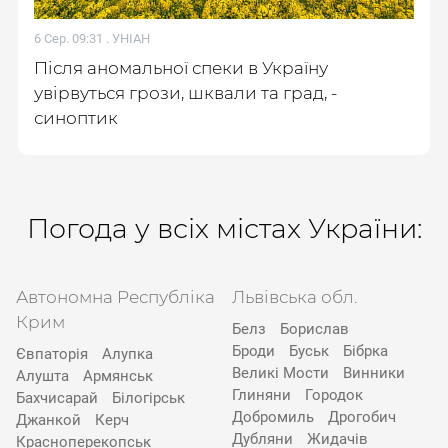
6 Сер. 09:31 .
УНІАН
Після аномальної спеки в Україну
увірвуться грози, шквали та град, -
синоптик
Погода у всіх містах України:
Автономна Республіка
Львівська обл.
Крим
Белз
Борислав
Броди
Буськ
Бібрка
Євпаторія
Алупка
Великі Мости
Винники
Алушта
Армянськ
Глиняни
Городок
Бахчисарай
Білогірськ
Добромиль
Дрогобич
Джанкой
Керч
Дубляни
Жидачів
Красноперекопськ