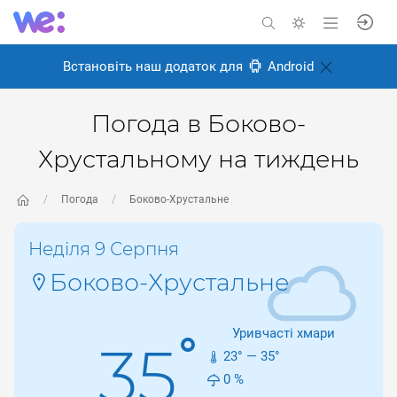
Встановіть наш додаток для
Android
Погода в Боково-
Хрустальному на тиждень
Погода
Боково-Хрустальне
Неділя 9 Серпня
Боково-Хрустальне
Уривчасті хмари
°
35
23
° —
35
°
0
%