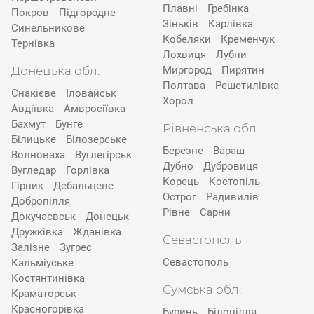
Плавні
Гребінка
Покров
Підгородне
Зіньків
Карлівка
Синельникове
Кобеляки
Кременчук
Тернівка
Лохвиця
Лубни
Донецька обл.
Миргород
Пирятин
Полтава
Решетилівка
Єнакієве
Іловайськ
Хорол
Авдіївка
Амвросіївка
Бахмут
Бунге
Рівненська обл.
Білицьке
Білозерське
Березне
Вараш
Волноваха
Вуглегірськ
Дубно
Дубровиця
Вугледар
Горлівка
Корець
Костопіль
Гірник
Дебальцеве
Острог
Радивилів
Добропілля
Рівне
Сарни
Докучаєвськ
Донецьк
Дружківка
Жданівка
Севастополь
Залізне
Зугрес
Севастополь
Кальміуське
Костянтинівка
Сумська обл.
Краматорськ
Красногорівка
Буринь
Білопілля