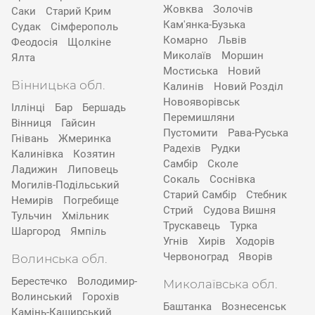
Жовква
Золочів
Саки
Старий Крим
Кам'янка-Бузька
Судак
Сімферополь
Комарно
Львів
Феодосія
Щолкіне
Миколаїв
Моршин
Ялта
Мостиська
Новий
Вінницька обл.
Калинів
Новий Розділ
Новояворівськ
Іллінці
Бар
Бершадь
Перемишляни
Вінниця
Гайсин
Пустомити
Рава-Руська
Гнівань
Жмеринка
Радехів
Рудки
Калинівка
Козятин
Самбір
Сколе
Ладижин
Липовець
Сокаль
Соснівка
Могилів-Подільський
Старий Самбір
Стебник
Немирів
Погребище
Стрий
Судова Вишня
Тульчин
Хмільник
Трускавець
Турка
Шаргород
Ямпіль
Угнів
Хирів
Ходорів
Червоноград
Яворів
Волинська обл.
Берестечко
Володимир-
Миколаївська обл.
Волинський
Горохів
Баштанка
Вознесенськ
Камінь-Каширський