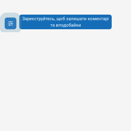
Зареєструйтесь, щоб залишати коментарі
та вподобайки
Інфо
Інфо
Про сервіси
Наше бачення
Публічна Оферта
Політика конфіденційності