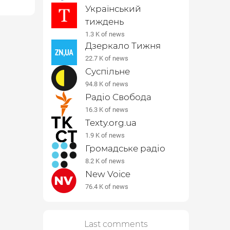
Український
тиждень
1.3 K of news
Дзеркало Тижня
22.7 K of news
Суспільне
94.8 K of news
Радіо Свобода
16.3 K of news
Texty.org.ua
1.9 K of news
Громадське радіо
8.2 K of news
New Voice
76.4 K of news
Last comments