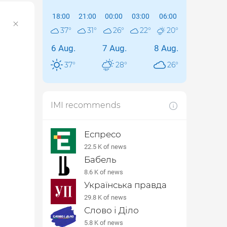
18:00
21:00
00:00
03:00
06:00
37
°
31
°
26
°
22
°
20
°
6 Aug.
7 Aug.
8 Aug.
37
°
28
°
26
°
IMI recommends
Еспресо
22.5 K of news
Бабель
8.6 K of news
Українська правда
29.8 K of news
Слово і Діло
5.8 K of news