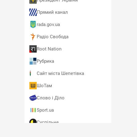
Президент України
Прямий канал
rada.gov.ua
Радіо Свобода
Root Nation
Рубрика
Сайт міста Шепетівка
ШоТам
Слово і Діло
Sport.ua
Суспільне
T4