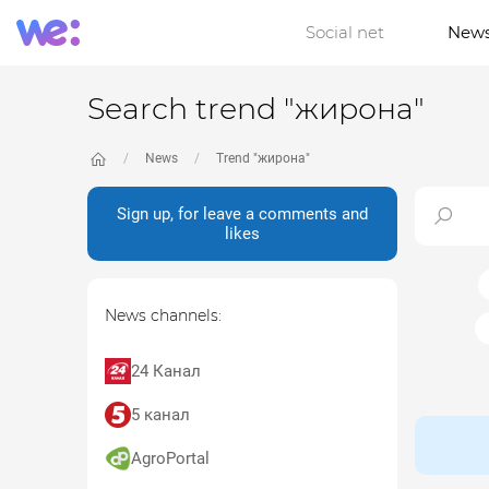
Social net
New
Search trend "жирона"
News
Trend "жирона"
Sign up, for leave a comments and
likes
News channels:
24 Канал
5 канал
AgroPortal