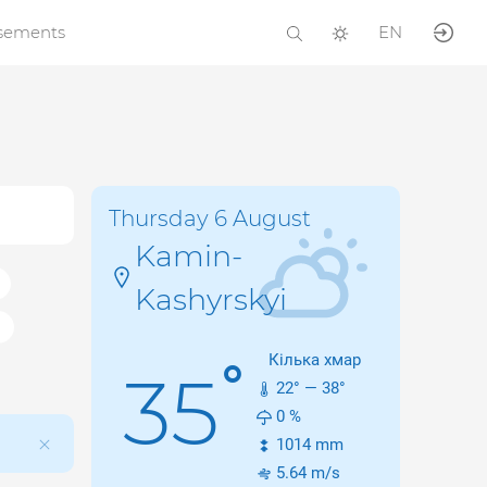
isements
EN
Thursday 6 August
Kamin-
Kashyrskyi
Кілька хмар
°
35
22
° —
38
°
0
%
1014
mm
5.64
m/s