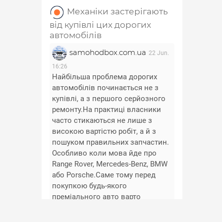
Механіки застерігають
від купівлі цих дорогих
автомобілів
samohodbox.com.ua
22 Jun.
16:26
Найбільша проблема дорогих
автомобілів починається не з
купівлі, а з першого серйозного
ремонту.На практиці власники
часто стикаються не лише з
високою вартістю робіт, а й з
пошуком правильних запчастин.
Особливо коли мова йде про
Range Rover, Mercedes-Benz, BMW
або Porsche.Саме тому перед
покупкою будь-якого
преміального авто варто
заздалегідь перевірити
доступність та вартість основних