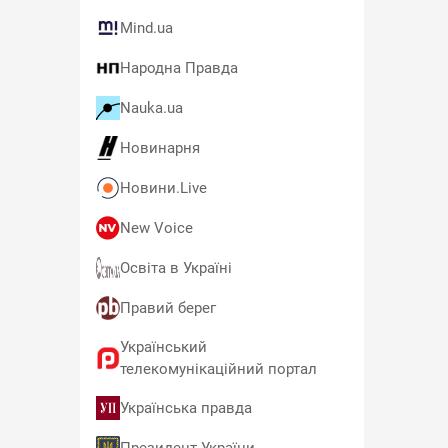
Mind.ua
Народна Правда
Nauka.ua
Новинарня
Новини.Live
New Voice
Освіта в Україні
Правий берег
Український
телекомунікаційний портал
Українська правда