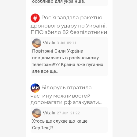
особливо для українців.
Росія завдала ракетно-
дронового удару по Україні,
ППО збило 82 безпілотники
Vitalii
3 Jul. 09:11
Повітряні Сили України
повідомляють в росіянському
телеграмі!!?? Країна вже пуганих
але все ще...
Білорусь втратила
частину можливостей
допомагати рф атакувати
Україну - Лещенко
Vitalii
27 Jun. 21:22
Хтось ще слухає що каще
СерЛещ?!