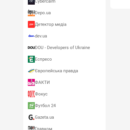
Cybercalm
Depo.ua
Детектор медіа
dev.ua
DOU - Developers of Ukraine
Еспресо
Європейська правда
ФАКТИ
Фокус
Футбол 24
Gazeta.ua
Главком