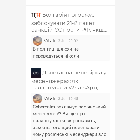
Болгарія погрожує
заблокувати 21-й пакет
санкцій ЄС проти РФ, якщо
з нього не приберуть главу
Vitalii
3 Jul. 20:02
РПЦ Кирила та
співзасновника "Лукойла"
В політиці шлюхи не
переведуться ніколи.
Двоетапна перевірка у
месенджерах: як
налаштувати WhatsApp,
Telegram, Signal, Viber і
Vitalii
3 Jul. 10:45
Messenger
Cybercalm рекламує росіянський
месенджер!? Ви ще про
налаштування вк роскажіть,
замість того щоб пояснювати
чому росіянські месенджери зло,