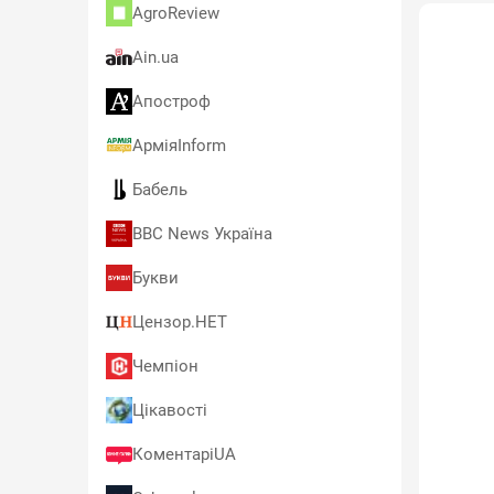
AgroReview
Ain.ua
Апостроф
АрміяInform
Бабель
BBC News Україна
Букви
Цензор.НЕТ
Чемпіон
Цікавості
КоментаріUA