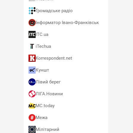
Громадське радіо
Інформатор Івано-Франківськ
ITC.ua
iTechua
Korrespondent.net
Куншт
Лівий берег
ЛІГА.Новини
MC.today
Межа
Мілітарний