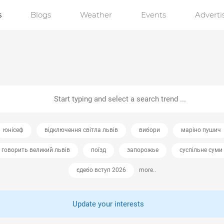
s
Blogs
Weather
Events
Advert
юнісеф
відключення світла львів
вибори
маріно пушич
говорить великий львів
поїзд
запорожье
суспільне суми
єдебо вступ 2026
more..
Update your interests