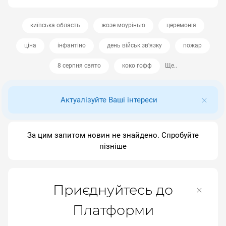
київська область
жозе моурінью
церемонія
ціна
інфантіно
день військ зв'язку
пожар
8 серпня свято
коко ґофф
Ще..
Актуалізуйте Ваші інтереси
За цим запитом новин не знайдено. Спробуйте
пізніше
Приєднуйтесь до
Платформи