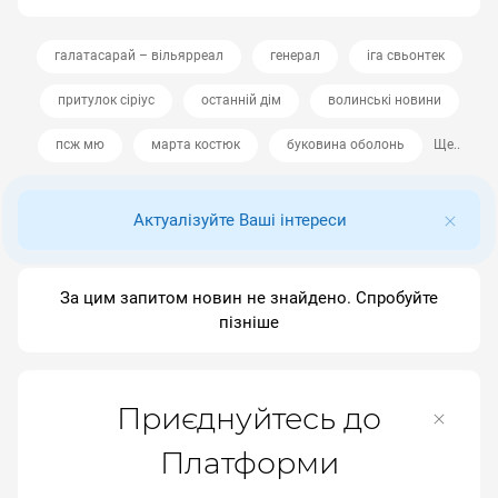
галатасарай – вільярреал
генерал
іга свьонтек
притулок сіріус
останній дім
волинські новини
псж мю
марта костюк
буковина оболонь
Ще..
Актуалізуйте Ваші інтереси
За цим запитом новин не знайдено. Спробуйте
пізніше
Приєднуйтесь до
Платформи