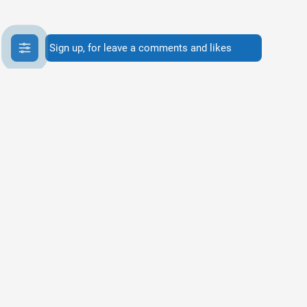
Sign up, for leave a comments and likes
Info
Info
About services
Our vision
Public Offer
Privacy Policy
Cookies usage Policy