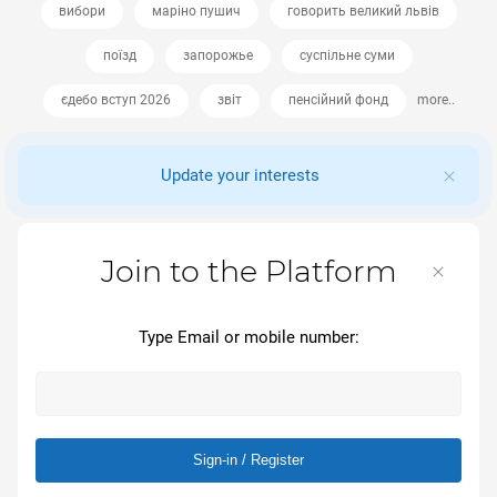
вибори
маріно пушич
говорить великий львів
поїзд
запорожье
суспільне суми
єдебо вступ 2026
звіт
пенсійний фонд
more..
Update your interests
Join to the Platform
Type Email or mobile number:
Sign-in / Register